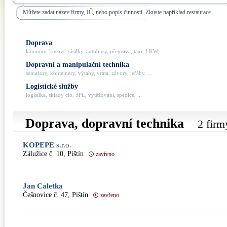
Můžete zadat název firmy, IČ, nebo popis činnosti. Zkuste například restaurace
Doprava
kamiony, kusové zásilky, autobusy, přeprava, taxi, LKW, ...
Dopravní a manipulační technika
semafory, kontejnery, výtahy, vrata, závory, jeřáby, ...
Logistické služby
logistika, sklady clo, 3PL, vytěžování, spedice, ...
Doprava, dopravní technika
2 firm
KOPEPE
s.r.o.
Zálužice č. 10, Pištín
zavřeno
Jan Caletka
Češnovice č. 47, Pištín
zavřeno