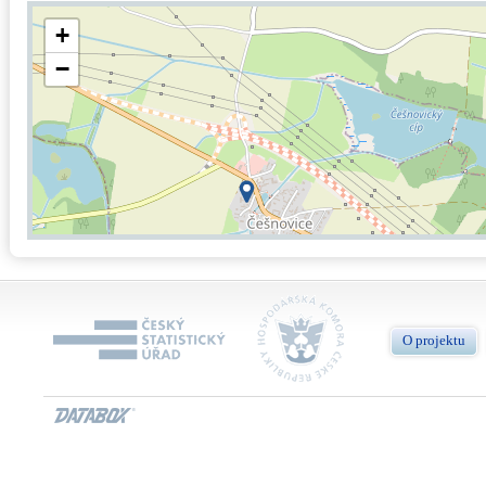
+
−
O projektu