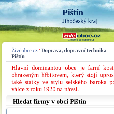
Pištín
Jihočeský kraj
Živéobce.cz
Doprava, dopravní technika
Pištín
Hlavní dominantou obce je farní kost
ohrazeným hřbitovem, který stojí upro
také statky ve stylu selského baroka 
válce z roku 1920 na návsi.
Hledat firmy v obci Pištín