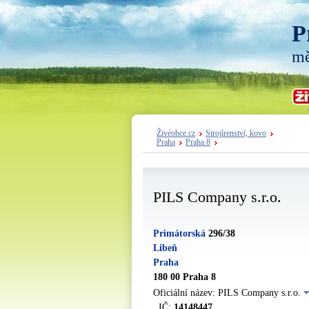
P
mě
Živéobce.cz
Strojírenství, kovo
Praha
Praha 8
PILS Company s.r.o.
Primátorská
296/38
Libeň
Praha
180 00 Praha 8
Oficiální název: PILS Company s.r.o.
IČ:
14148447