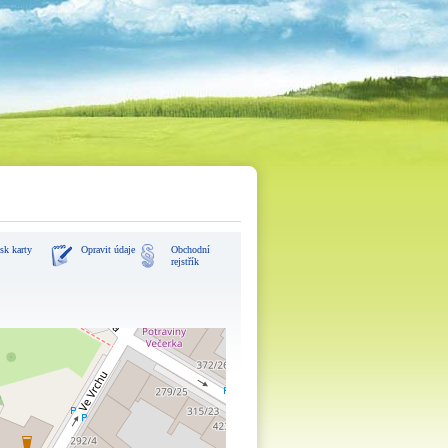
sk karty
Opravit údaje
Obchodní
rejstřík