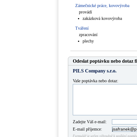
Zámečnické práce, kovovýroba
provádí
zakázková kovovýroba
Tváření
zpracování
plechy
Odeslat poptávku nebo dotaz f
PILS Company s.r.o.
Vaše poptávka nebo dotaz:
Zadejte Váš e-mail:
E-mail příjemce:
Formulář je určen výhradně k zasílání poptáve