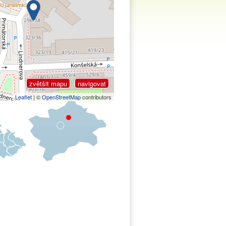
zvětšit mapu
navigovat
Leaflet
| ©
OpenStreetMap
contributors