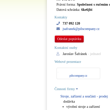
Právní forma:
Společnost s ručením
Datová schránka:
6ke6jbi
Kontakty
737 092 120
jsafranek@pilscompany.cz
Odeslat poptávku
Kontaktní osoby
Jaroslav Šafránek
- jednatel
Webové prezentace
pilscompany.cz
Činnosti firmy
Stroje, zařízení a součásti - prodej
dodávka
výrobní stroje a zařízení