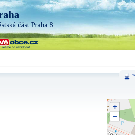
raha
stská část Praha 8
Ti
+
−