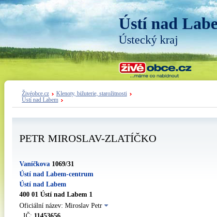
Ústí nad Lab
Ústecký kraj
Živéobce.cz
Klenoty, bižuterie, starožitnosti
Ústí nad Labem
PETR MIROSLAV-ZLATÍČKO
Vaníčkova
1069/31
Ústí nad Labem-centrum
Ústí nad Labem
400 01 Ústí nad Labem 1
Oficiální název: Miroslav Petr
IČ:
11453656