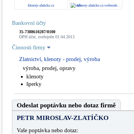
klenoty-zlaticko.cz
klenoty-zlaticko-cz.webnode.cz
Bankovní účty
35-7388610287/0100
DPH účet, zveřejněn 01.04.2013
Činnosti firmy
Zlatnictví, klenoty - prodej, výroba
výroba, prodej, opravy
klenoty
šperky
Odeslat poptávku nebo dotaz firmě
PETR MIROSLAV-ZLATÍČKO
Vaše poptávka nebo dotaz: