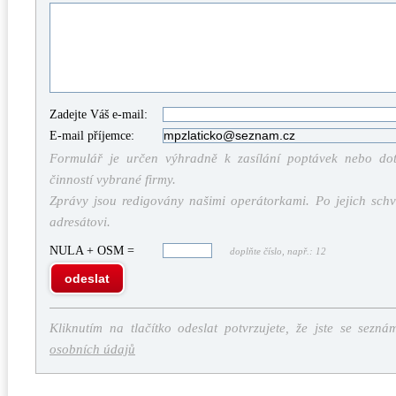
Zadejte Váš e-mail:
E-mail příjemce:
Formulář je určen výhradně k zasílání poptávek nebo dota
činností vybrané firmy.
Zprávy jsou redigovány našimi operátorkami. Po jejich schv
adresátovi.
NULA + OSM =
doplňte číslo, např.: 12
odeslat
Kliknutím na tlačítko odeslat potvrzujete, že jste se sezná
osobních údajů