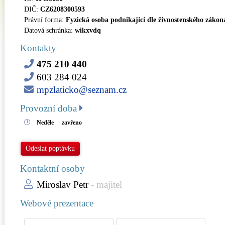
DIČ:
CZ6208300593
Právní forma:
Fyzická osoba podnikající dle živnostenského zákon
Datová schránka:
wikxvdq
Kontakty
475 210 440
603 284 024
mpzlaticko@seznam.cz
Provozní doba
Neděle
zavřeno
Odeslat poptávku
Kontaktní osoby
Miroslav Petr
- majitel
Webové prezentace