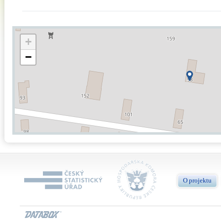
+
−
O projektu