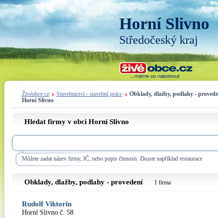
Horní Slivno
Středočeský kraj
Živéobce.cz
Stavebnictví - stavební práce
Obklady, dlažby, podlahy - provede
Horní Slivno
Hledat firmy v obci Horní Slivno
Můžete zadat název firmy, IČ, nebo popis činnosti. Zkuste například restaurace
Obklady, dlažby, podlahy - provedení
1 firma
Rudolf Viktorin
Horní Slivno č. 58