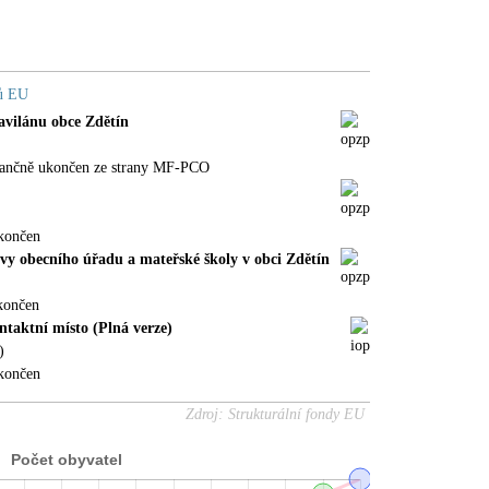
dů EU
avilánu obce Zdětín
nančně ukončen ze strany MF-PCO
končen
ovy obecního úřadu a mateřské školy v obci Zdětín
končen
taktní místo (Plná verze)
)
končen
Zdroj: Strukturální fondy EU