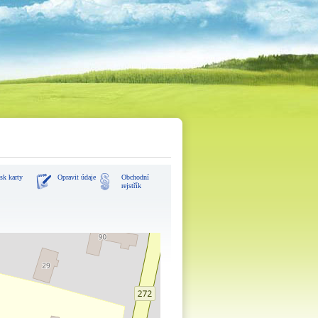
sk karty
Opravit údaje
Obchodní
rejstřík