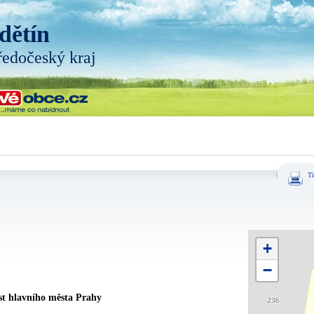
dětín
ředočeský kraj
Ti
+
−
st hlavního města Prahy