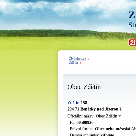
Z
St
Živéobce.cz
Zdětín
Obec Zdětín
Zdětín
158
294 71 Benátky nad Jizerou 1
Oficiální název: Obec Zdětín
IČ:
00508926
Právní forma:
Obec nebo městská čá
Datová schránka:
xifb4gq