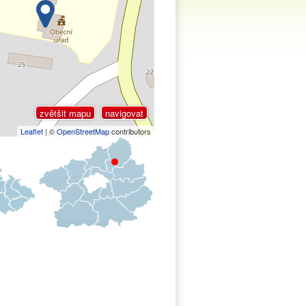
zvětšit mapu
navigovat
Leaflet
| ©
OpenStreetMap
contributors