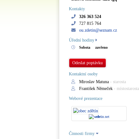
Kontakty
326 363 524
727 815 764
ou.zdetin@seznam.cz
Úřední hodiny
Sobota
zavřeno
Odeslat poptávku
Kontaktní osoby
Miroslav Matuna
- starosta
František Němeček
- místostarost
Webové prezentace
zdetin.net
Činnosti firmy