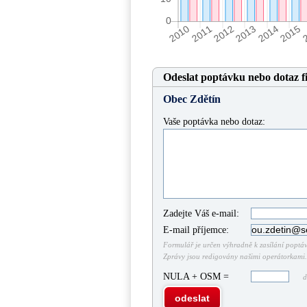
Odeslat poptávku nebo dotaz f
Obec Zdětín
Vaše poptávka nebo dotaz:
Zadejte Váš e-mail:
E-mail příjemce:
Formulář je určen výhradně k zasílání poptáve
Zprávy jsou redigovány našimi operátorkami. 
NULA + OSM =
do
odeslat