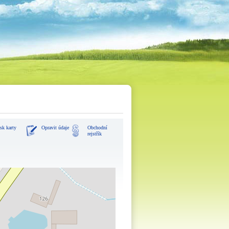
sk karty
Opravit údaje
Obchodní
rejstřík