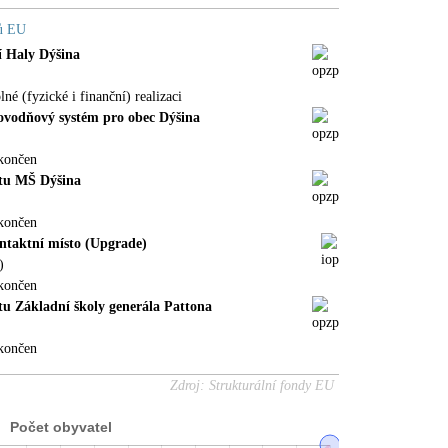
dů EU
í Haly Dýšina
é (fyzické i finanční) realizaci
povodňový systém pro obec Dýšina
končen
ktu MŠ Dýšina
končen
ntaktní místo (Upgrade)
)
končen
ktu Základní školy generála Pattona
končen
Zdroj: Strukturální fondy EU