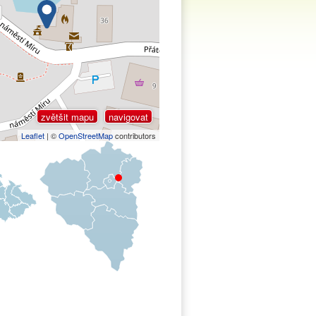
zvětšit mapu
navigovat
Leaflet
| ©
OpenStreetMap
contributors