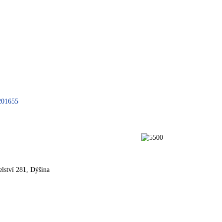
201655
elství 281, Dýšina