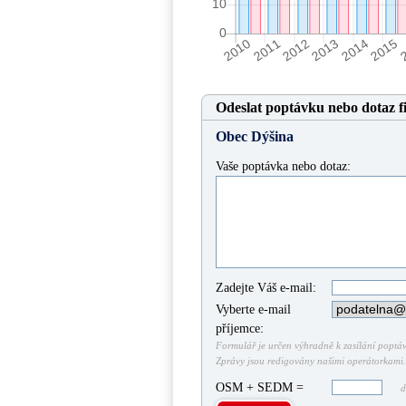
Odeslat poptávku nebo dotaz f
Obec Dýšina
Vaše poptávka nebo dotaz:
Zadejte Váš e-mail:
Vyberte e-mail
příjemce:
Formulář je určen výhradně k zasílání poptáve
Zprávy jsou redigovány našimi operátorkami. 
OSM + SEDM =
do