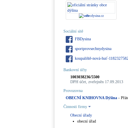
obecdysina.cz
Sociální sítě
FBDysina
sportprovsechnydysina
koupaliště-nová-huť-118232758
Bankovní účty
1003038236/5500
DPH účet, zveřejněn 17.09.2013
Provozovna
OBECNÍ KNIHOVNA Dýšina
- Přát
Činnosti firmy
Obecní úřady
obecní úřad