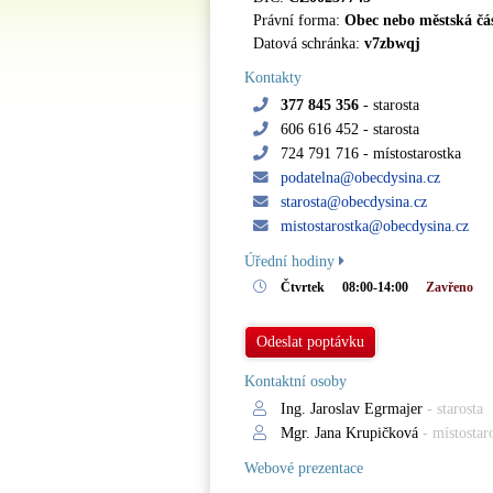
Právní forma:
Obec nebo městská čá
Datová schránka:
v7zbwqj
Kontakty
377 845 356
- starosta
606 616 452
- starosta
724 791 716
- místostarostka
podatelna@obecdysina.cz
starosta@obecdysina.cz
mistostarostka@obecdysina.cz
Úřední hodiny
Čtvrtek
08:00-14:00
Zavřeno
Odeslat poptávku
Kontaktní osoby
Ing. Jaroslav Egrmajer
- starosta
Mgr. Jana Krupičková
- místostar
Webové prezentace