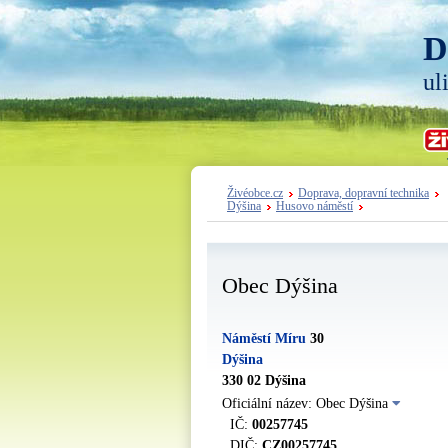
D
ul
Živéobce.cz
Doprava, dopravní technika
Dýšina
Husovo náměstí
Obec Dýšina
Náměstí Míru
30
Dýšina
330 02 Dýšina
Oficiální název: Obec Dýšina
IČ:
00257745
DIČ:
CZ00257745