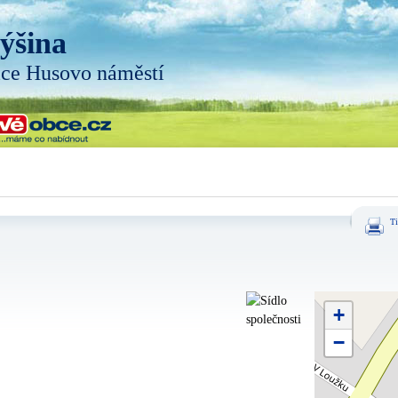
ýšina
ice Husovo náměstí
Ti
+
−