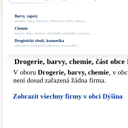
Barvy, tapety
autolaky, štětce, tónování, fládrování, malíři, zařízení, ...
Chemie
maziva, oleje, rafinerie, chemikálie, zásobníky a systémy, ...
Drogistické zboží, kosmetika
parfumerie, kosmetické přípravky, prací prášky, ...
Drogerie, barvy, chemie, část obce
V oboru
Drogerie, barvy, chemie
, v ob
není dosud zařazená žádna firma.
Zobrazit všechny firmy v obci Dýšina