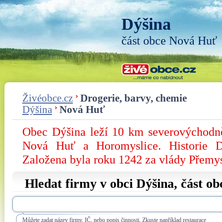
Dýšina
část obce Nová Huť
Živéobce.cz
Drogerie, barvy, chemie
Dýšina
Nová Huť
Obec Dýšina leží 10 km severovýchodně
Nová Huť a Horomyslice. Historie D
Založena byla roku 1242 za vlády Přemy
Hledat firmy v obci Dýšina, část o
Můžete zadat název firmy, IČ, nebo popis činnosti. Zkuste například restaurace