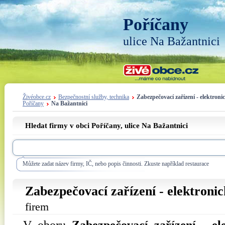
Poříčany
ulice Na Bažantnici
Živéobce.cz
Bezpečnostní služby, technika
Zabezpečovací zařízení - elektroni
Poříčany
Na Bažantnici
Hledat firmy v obci Poříčany, ulice
Na Bažantnici
Můžete zadat název firmy, IČ, nebo popis činnosti. Zkuste například restaurace
Zabezpečovací zařízení - elektronic
firem
V oboru
Zabezpečovací zařízení - el