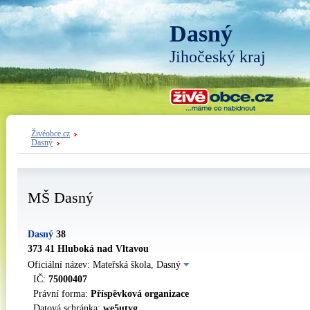
Dasný
Jihočeský kraj
Živéobce.cz
Dasný
MŠ Dasný
Dasný
38
373 41 Hluboká nad Vltavou
Oficiální název: Mateřská škola, Dasný
IČ:
75000407
Právní forma:
Příspěvková organizace
Datová schránka:
we5utyg