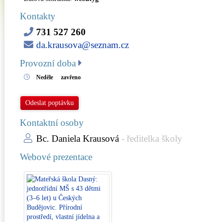
Kontakty
731 527 260
da.krausova@seznam.cz
Provozní doba
Neděle
zavřeno
Odeslat poptávku
Kontaktní osoby
Bc. Daniela Krausová
- ředitelka školy
Webové prezentace