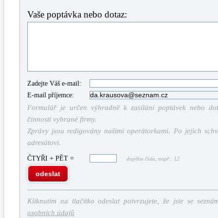
Vaše poptávka nebo dotaz:
Zadejte Váš e-mail:
E-mail příjemce:
Formulář je určen výhradně k zasílání poptávek nebo dota
činností vybrané firmy.
Zprávy jsou redigovány našimi operátorkami. Po jejich schv
adresátovi.
ČTYŘI + PĚT =
doplňte číslo, např.: 12
odeslat
Kliknutím na tlačítko odeslat potvrzujete, že jste se sezná
osobních údajů