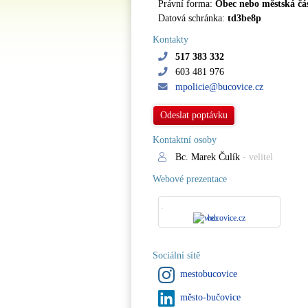
Právní forma:
Obec nebo městská čá
Datová schránka:
td3be8p
Kontakty
517 383 332
603 481 976
mpolicie@bucovice.cz
Odeslat poptávku
Kontaktní osoby
Bc. Marek Čulík
- velitel
Webové prezentace
bucovice.cz
Sociální sítě
mestobucovice
město-bučovice