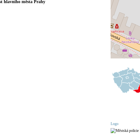
st hlavního města Prahy
Logo