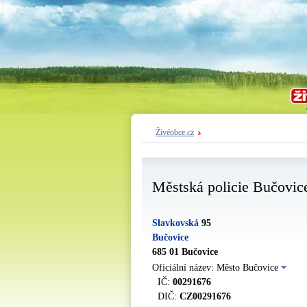
Živéobce.cz
Městská policie Bučovic
Slavkovská
95
Bučovice
685 01 Bučovice
Oficiální název: Město Bučovice
IČ:
00291676
DIČ:
CZ00291676