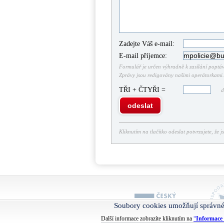
Zadejte Váš e-mail:
E-mail příjemce:
Formulář je určen výhradně k zasílání poptáve
Zprávy jsou redigovány našimi operátorkami. 
TŘI + ČTYŘI =
do
odeslat
Kliknutím na tlačítko odeslat potvrzujete, že j
Soubory cookies umožňují správné
Další informace zobrazíte kliknutím na
“
Informace 