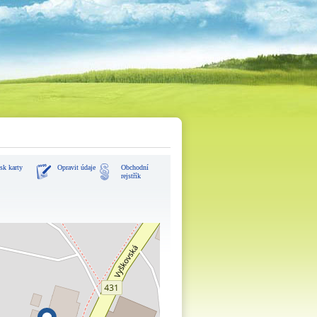
sk karty
Opravit údaje
Obchodní
rejstřík