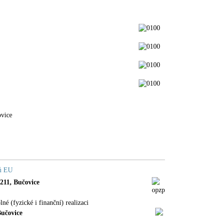
ovice
dů EU
11, Bučovice
é (fyzické i finanční) realizaci
Bučovice