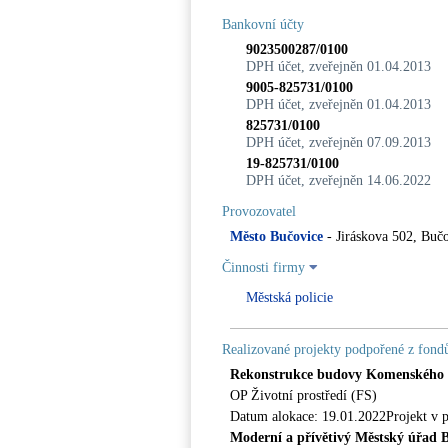
Bankovní účty
9023500287/0100
DPH účet, zveřejněn 01.04.2013
9005-825731/0100
DPH účet, zveřejněn 01.04.2013
825731/0100
DPH účet, zveřejněn 07.09.2013
19-825731/0100
DPH účet, zveřejněn 14.06.2022
Provozovatel
Město Bučovice
- Jiráskova 502, Buč
Činnosti firmy
Městská policie
Realizované projekty podpořené z fon
Rekonstrukce budovy Komenského 2
OP Životní prostředí (FS)
Datum alokace: 19.01.2022Projekt v pln
Moderní a přívětivý Městský úřad 