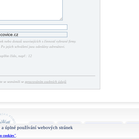
k nebo dotazů souvisejících s činností vybrané firmy.
Po jejich schválení jsou odeslány adresátovi.
plňte číslo, např.: 12
ste se seznámili se
zpracováním osobních údajů
O projektu
Nápověda
Podmínky užívání
Smlu
 a úplné používání webových stránek
o cookies
”
.