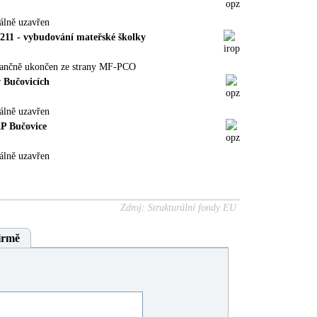
álně uzavřen
11 - vybudování mateřské školky
nančně ukončen ze strany MF-PCO
 Bučovicích
álně uzavřen
RP Bučovice
álně uzavřen
Zdroj: Strukturální fondy EU
irmě