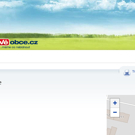
Ti
e
+
−