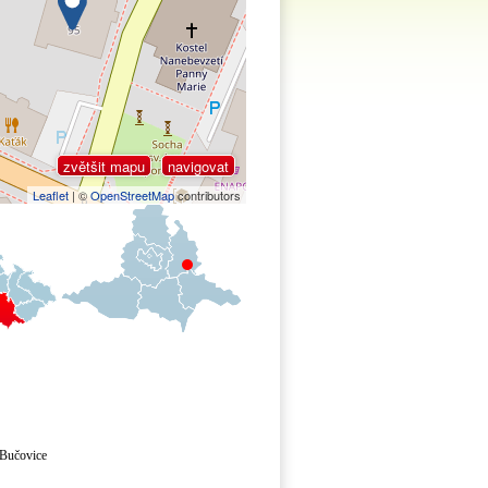
zvětšit mapu
navigovat
Leaflet
| ©
OpenStreetMap
contributors