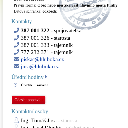
Právní forma:
Obec nebo městská část hlavního města Prahy
Datová schránka:
cdxbedz
Kontakty
387 001 322
- spojovatelka
387 001 326
- starosta
387 001 333
- tajemník
777 232 371
- tajemník
piskac@hluboka.cz
jirsa@hluboka.cz
Úřední hodiny
Čtvrtek
zavřeno
Odeslat poptávku
Kontaktní osoby
Ing. Tomáš Jirsa
- starosta
Ing. Pavel Dlouhý
- místostarosta