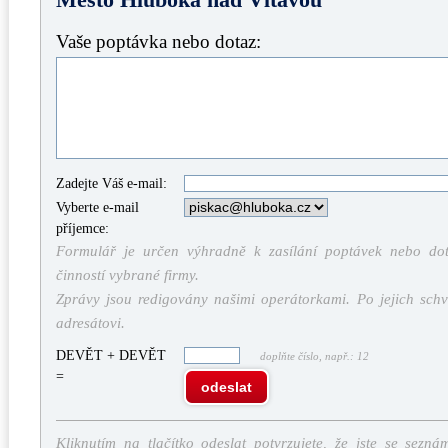
Vaše poptávka nebo dotaz:
Zadejte Váš e-mail:
Vyberte e-mail
příjemce:
Formulář je určen výhradně k zasílání poptávek nebo dota
činností vybrané firmy.
Zprávy jsou redigovány našimi operátorkami. Po jejich schv
adresátovi.
DEVĚT + DEVĚT
doplňte číslo, např.: 12
=
odeslat
Kliknutím na tlačítko odeslat potvrzujete, že jste se sezná