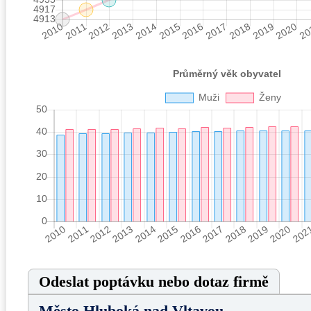
Odeslat poptávku nebo dotaz firmě
Město Hluboká nad Vltavou