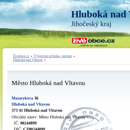
Hluboká nad 
Jihočeský kraj
Živéobce.cz
Výpočetní technika, internet
Hluboká nad Vltavou
Město Hluboká nad Vltavou
Masarykova
36
Hluboká nad Vltavou
373 41 Hluboká nad Vltavou
Oficiální název: Město Hluboká nad Vltavou
IČ:
00244899
DIČ:
CZ00244899