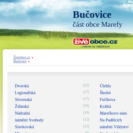
Bučovice
část obce Marefy
Živéobce.cz
Bučovice
(22)
Dvorská
Úlehla
(17)
Legionářská
Školní
(17)
Slovenská
Fučíkova
(16)
Ždánská
Krátká
(14)
Nádražní
Marečkovo nám.
(12)
náměstí Svobody
Na Padělcích
(12)
Slavkovská
náměstí Vítězství