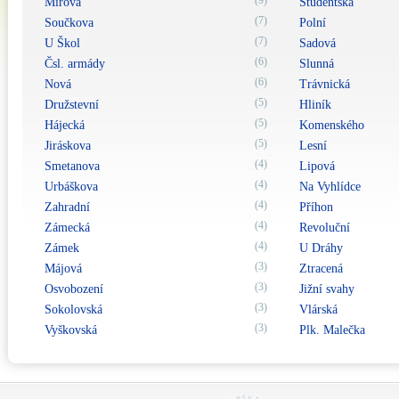
(9)
Mírová
Studentská
(7)
Součkova
Polní
(7)
U Škol
Sadová
(6)
Čsl. armády
Slunná
(6)
Nová
Trávnická
(5)
Družstevní
Hliník
(5)
Hájecká
Komenského
(5)
Jiráskova
Lesní
(4)
Smetanova
Lipová
(4)
Urbáškova
Na Vyhlídce
(4)
Zahradní
Příhon
(4)
Zámecká
Revoluční
(4)
Zámek
U Dráhy
(3)
Májová
Ztracená
(3)
Osvobození
Jižní svahy
(3)
Sokolovská
Vlárská
(3)
Vyškovská
Plk. Malečka