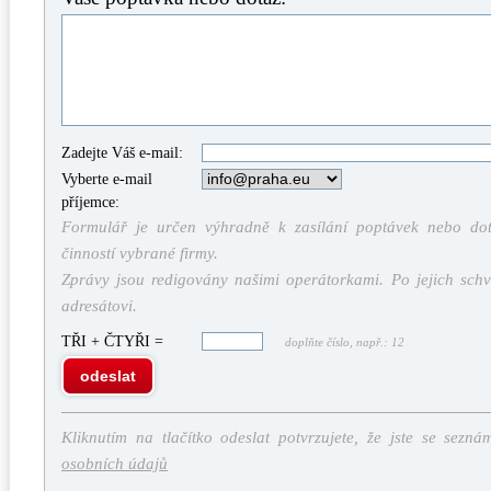
Zadejte Váš e-mail:
Vyberte e-mail
příjemce:
Formulář je určen výhradně k zasílání poptávek nebo dota
činností vybrané firmy.
Zprávy jsou redigovány našimi operátorkami. Po jejich schv
adresátovi.
TŘI + ČTYŘI =
doplňte číslo, např.: 12
odeslat
Kliknutím na tlačítko odeslat potvrzujete, že jste se sezná
osobních údajů