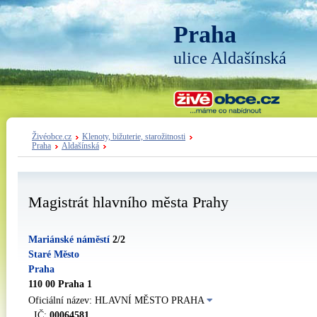
Praha
ulice Aldašínská
Živéobce.cz
Klenoty, bižuterie, starožitnosti
Praha
Aldašínská
Magistrát hlavního města Prahy
Mariánské náměstí
2/2
Staré Město
Praha
110 00 Praha 1
Oficiální název: HLAVNÍ MĚSTO PRAHA
IČ:
00064581