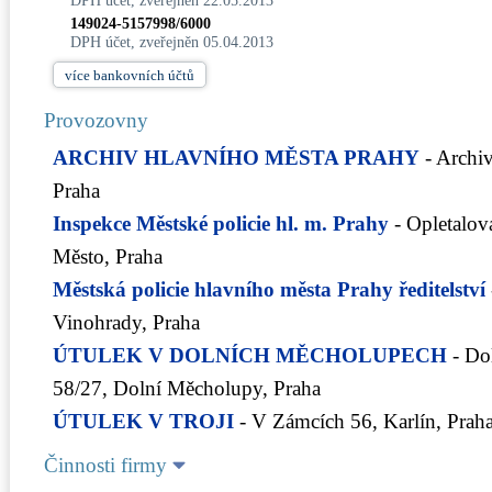
DPH účet, zveřejněn 22.05.2013
149024-5157998/6000
DPH účet, zveřejněn 05.04.2013
více
bankovních účtů
Provozovny
ARCHIV HLAVNÍHO MĚSTA PRAHY
- Archi
Praha
Inspekce Městské policie hl. m. Prahy
- Opletalo
Město, Praha
Městská policie hlavního města Prahy ředitelství
Vinohrady, Praha
ÚTULEK V DOLNÍCH MĚCHOLUPECH
- Do
58/27, Dolní Měcholupy, Praha
ÚTULEK V TROJI
- V Zámcích 56, Karlín, Prah
Činnosti firmy