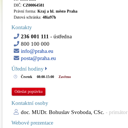
DIČ:
CZ00064581
Právní forma:
Kraj a hl. město Praha
Datová schránka:
48ia97h
Kontakty
236 001 111
- ústředna
800 100 000
info@praha.eu
posta@praha.eu
Úřední hodiny
Čtvrtek
08:00-15:00
Zavřeno
Odeslat poptávku
Kontaktní osoby
doc. MUDr. Bohuslav Svoboda, CSc.
- primátor
Webové prezentace