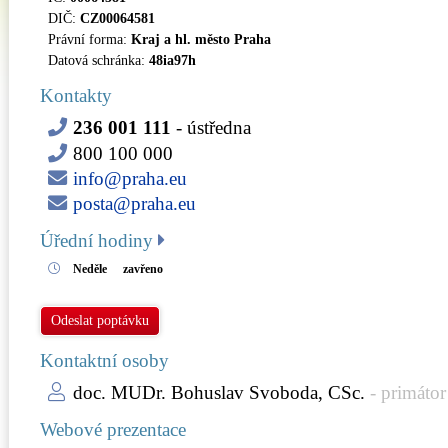
DIČ:
CZ00064581
Právní forma:
Kraj a hl. město Praha
Datová schránka:
48ia97h
Kontakty
236 001 111
- ústředna
800 100 000
info@praha.eu
posta@praha.eu
Úřední hodiny
Neděle
zavřeno
Odeslat poptávku
Kontaktní osoby
doc. MUDr. Bohuslav Svoboda, CSc.
- primátor
Webové prezentace