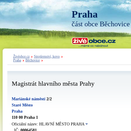
Praha
část obce Běchovice
Živéobce.cz
Strojírenství, kovo
Praha
Běchovice
Magistrát hlavního města Prahy
Mariánské náměstí
2/2
Staré Město
Praha
110 00 Praha 1
Oficiální název: HLAVNÍ MĚSTO PRAHA
IČ:
00064581