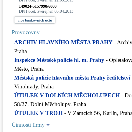
DPH účet, zveřejněn 22.05.2013
149024-5157998/6000
DPH účet, zveřejněn 05.04.2013
více
bankovních účtů
Provozovny
ARCHIV HLAVNÍHO MĚSTA PRAHY
- Archi
Praha
Inspekce Městské policie hl. m. Prahy
- Opletalo
Město, Praha
Městská policie hlavního města Prahy ředitelství
Vinohrady, Praha
ÚTULEK V DOLNÍCH MĚCHOLUPECH
- Do
58/27, Dolní Měcholupy, Praha
ÚTULEK V TROJI
- V Zámcích 56, Karlín, Prah
Činnosti firmy