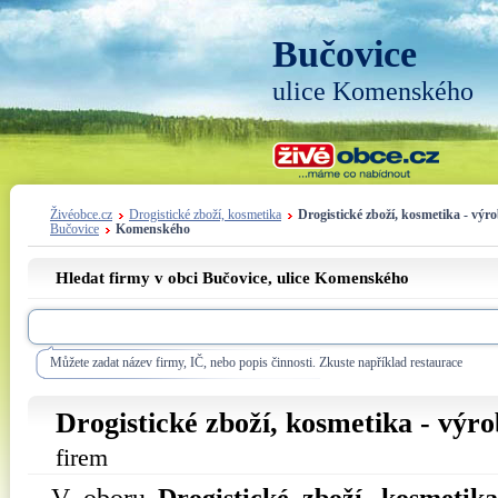
Bučovice
ulice Komenského
Živéobce.cz
Drogistické zboží, kosmetika
Drogistické zboží, kosmetika - výr
Bučovice
Komenského
Hledat firmy v obci Bučovice, ulice
Komenského
Můžete zadat název firmy, IČ, nebo popis činnosti. Zkuste například restaurace
Drogistické zboží, kosmetika - výro
firem
V oboru
Drogistické zboží, kosmetik