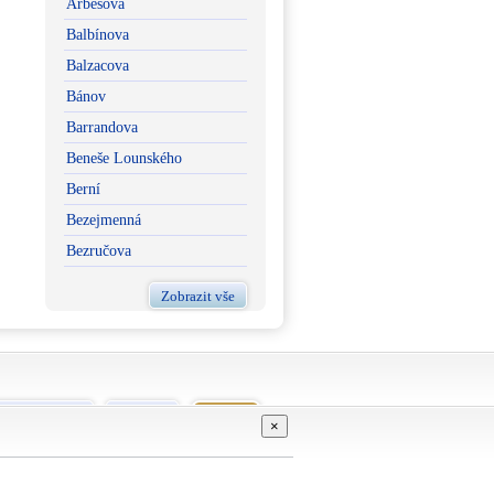
Arbesova
Balbínova
Balzacova
Bánov
Barrandova
Beneše Lounského
Berní
Bezejmenná
Bezručova
Zobrazit vše
vní podmínky
Kontakt
GDPR
×
Živéobce.cz
Proškoly.cz
ŠkolaNaDlani.cz