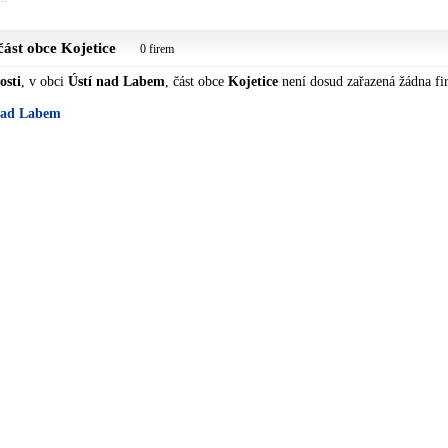
 část obce
Kojetice
0 firem
osti
, v obci
Ústí nad Labem
, část obce
Kojetice
není dosud zařazená žádna fi
 nad Labem