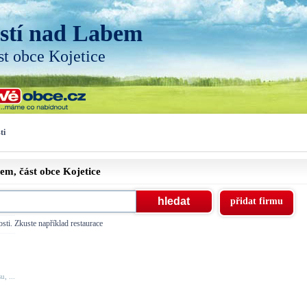
stí nad Labem
st obce Kojetice
ti
bem, část obce
Kojetice
přidat firmu
sti. Zkuste například restaurace
, ...
..