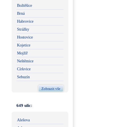
Božtěšice
Brná
Habrovice
Strážky
Hostovice
Kojetice
Mojžíř
Neštěmice
Církvice
Sebuzín
Zobrazit vše
649 ulic:
Alešova