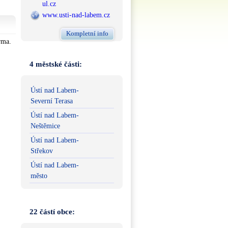
ul.cz
www.usti-nad-labem.cz
Kompletní info
rma.
4 městské části:
Ústí nad Labem-
Severní Terasa
Ústí nad Labem-
Neštěmice
Ústí nad Labem-
Střekov
Ústí nad Labem-
město
22 částí obce: