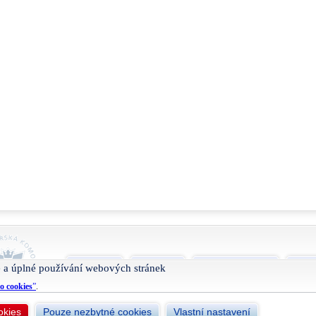
O projektu
Nápověda
Podmínky užívání
Smlu
 a úplné používání webových stránek
o cookies
”
.
okies
Pouze nezbytné cookies
Vlastní nastavení
Živéfirmy.cz