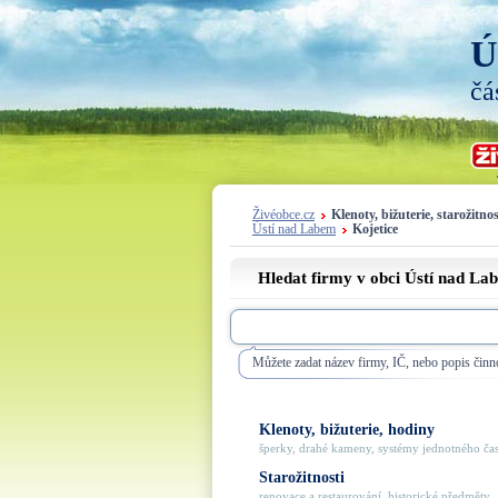
Ú
čá
Živéobce.cz
Klenoty, bižuterie, starožitnos
Ústí nad Labem
Kojetice
Hledat firmy v obci Ústí nad La
Můžete zadat název firmy, IČ, nebo popis činno
Klenoty, bižuterie, hodiny
šperky, drahé kameny, systémy jednotného času
Starožitnosti
renovace a restaurování, historické předměty, .