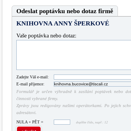
Odeslat poptávku nebo dotaz firmě
KNIHOVNA ANNY ŠPERKOVÉ
Vaše poptávka nebo dotaz:
Zadejte Váš e-mail:
E-mail příjemce:
Formulář je určen výhradně k zasílání poptávek nebo dota
činností vybrané firmy.
Zprávy jsou redigovány našimi operátorkami. Po jejich schv
adresátovi.
NULA + PĚT =
doplňte číslo, např.: 12