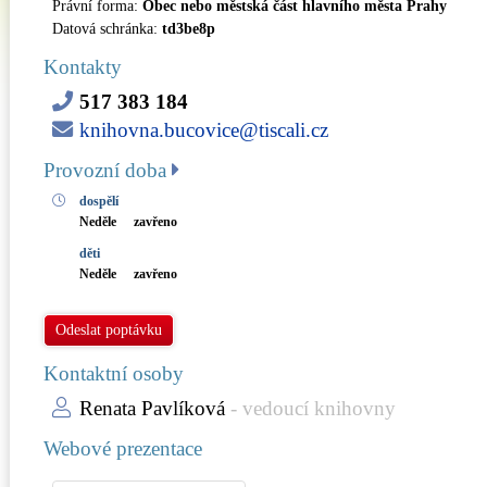
Právní forma:
Obec nebo městská část hlavního města Prahy
Datová schránka:
td3be8p
Kontakty
517 383 184
knihovna.bucovice@tiscali.cz
Provozní doba
dospělí
Neděle
zavřeno
děti
Neděle
zavřeno
Odeslat poptávku
Kontaktní osoby
Renata Pavlíková
- vedoucí knihovny
Webové prezentace