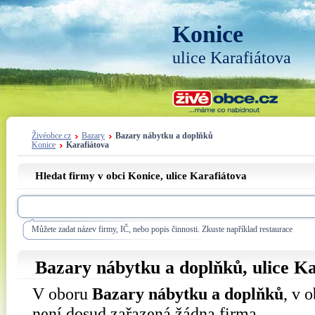
Konice
ulice Karafiátova
Živéobce.cz
Bazary
Bazary nábytku a doplňků
Konice
Karafiátova
Hledat firmy v obci Konice, ulice
Karafiátova
Můžete zadat název firmy, IČ, nebo popis činnosti. Zkuste například restaurace
Bazary nábytku a doplňků, ulice
Ka
V oboru
Bazary nábytku a doplňků
, v 
není dosud zařazená žádna firma.