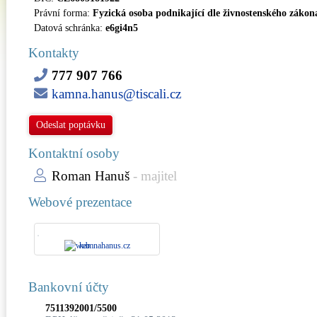
Právní forma:
Fyzická osoba podnikající dle živnostenského zákon
Datová schránka:
e6gi4n5
Kontakty
777 907 766
kamna.hanus@tiscali.cz
Odeslat poptávku
Kontaktní osoby
Roman Hanuš
- majitel
Webové prezentace
kamnahanus.cz
Bankovní účty
7511392001/5500