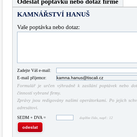
Odeslat poptávku nebo dotaz firmě
KAMNÁŘSTVÍ HANUŠ
Vaše poptávka nebo dotaz:
Zadejte Váš e-mail:
E-mail příjemce:
Formulář je určen výhradně k zasílání poptávek nebo dota
činností vybrané firmy.
Zprávy jsou redigovány našimi operátorkami. Po jejich schv
adresátovi.
SEDM + DVA =
doplňte číslo, např.: 12
odeslat