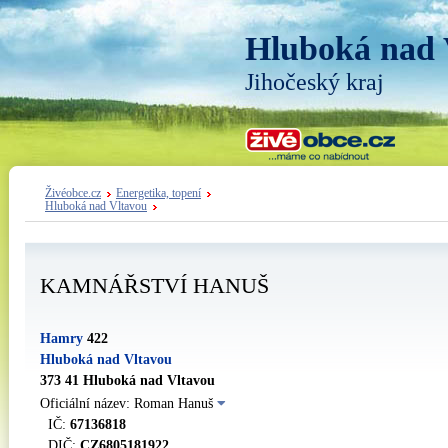
Hluboká nad 
Jihočeský kraj
Živéobce.cz
Energetika, topení
Hluboká nad Vltavou
KAMNÁŘSTVÍ HANUŠ
Hamry
422
Hluboká nad Vltavou
373 41 Hluboká nad Vltavou
Oficiální název: Roman Hanuš
IČ:
67136818
DIČ:
CZ6805181922