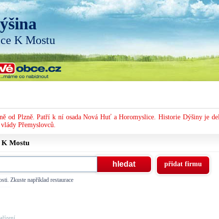
ýšina
ice K Mostu
ě od Plzně. Patří k ní osada Nová Huť a Horomyslice. Historie Dýšiny je del
a vlády Přemyslovců.
e
K Mostu
přidat firmu
sti. Zkuste například restaurace
řízení, ...