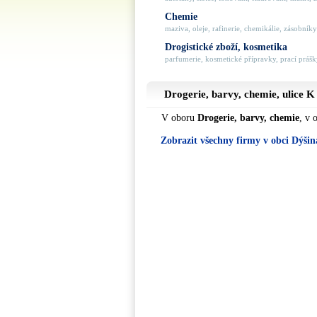
Chemie
maziva, oleje, rafinerie, chemikálie, zásobníky 
Drogistické zboží, kosmetika
parfumerie, kosmetické přípravky, prací prášky
Drogerie, barvy, chemie, ulice
K
V oboru
Drogerie, barvy, chemie
, v 
Zobrazit všechny firmy v obci Dýšin