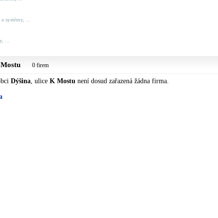
a systémy, ...
, ...
 Mostu
0 firem
obci
Dýšina
, ulice
K Mostu
není dosud zařazená žádna firma.
a