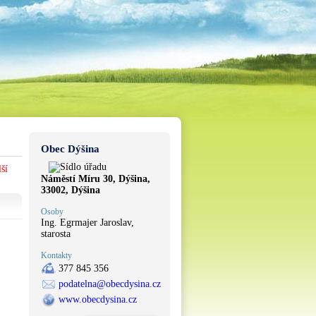
Obec Dýšina
ší
Náměstí Míru 30, Dýšina,
33002, Dýšina
Osoby
Ing. Egrmajer Jaroslav,
starosta
Kontakty
377 845 356
podatelna@obecdysina.cz
www.obecdysina.cz