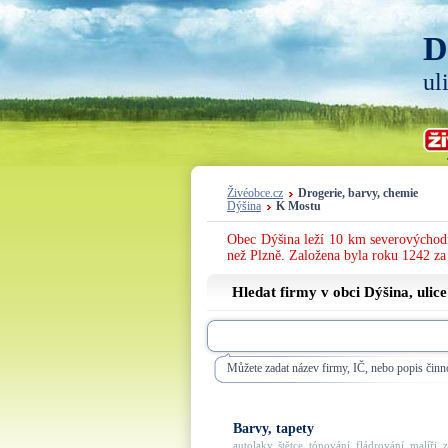
D
ul
Živéobce.cz
Drogerie, barvy, chemie
Dýšina
K Mostu
Obec Dýšina leží 10 km severovýchodn
než Plzně. Založena byla roku 1242 z
Hledat firmy v obci Dýšina, ulic
Můžete zadat název firmy, IČ, nebo popis činno
Barvy, tapety
autolaky, štětce, tónování, fládrování, malíři, za