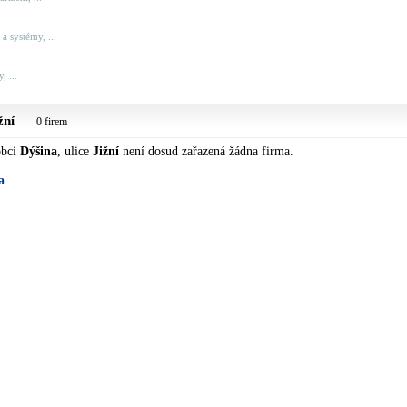
a systémy, ...
, ...
žní
0 firem
obci
Dýšina
, ulice
Jižní
není dosud zařazená žádna firma.
a