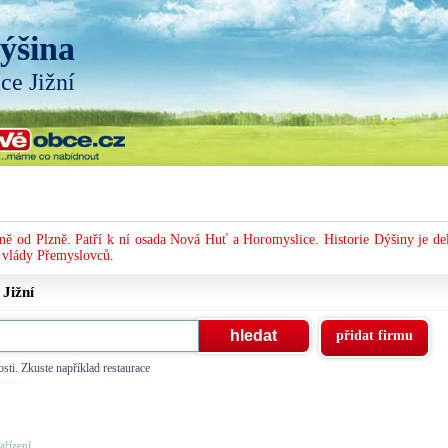
ýšina
ice Jižní
ě od Plzně. Patří k ní osada Nová Huť a Horomyslice. Historie Dýšiny je del
a vlády Přemyslovců.
e
Jižní
přidat firmu
sti. Zkuste například restaurace
řízení, ...