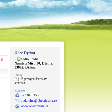
Obec Dýšina
ší
Náměstí Míru 30, Dýšina,
33002, Dýšina
Osoby
Ing. Egrmajer Jaroslav,
starosta
Kontakty
377 845 356
podatelna@obecdysina.cz
www.obecdysina.cz