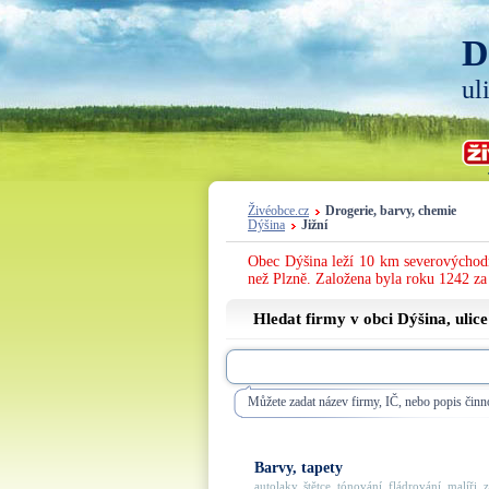
D
ul
Živéobce.cz
Drogerie, barvy, chemie
Dýšina
Jižní
Obec Dýšina leží 10 km severovýchodn
než Plzně. Založena byla roku 1242 z
Hledat firmy v obci Dýšina, ulic
Můžete zadat název firmy, IČ, nebo popis činno
Barvy, tapety
autolaky, štětce, tónování, fládrování, malíři, za