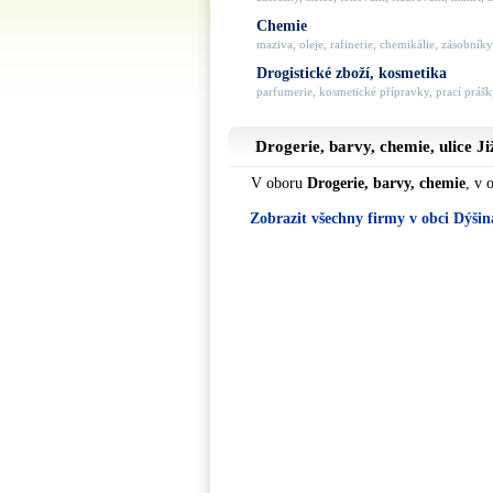
Chemie
maziva, oleje, rafinerie, chemikálie, zásobníky 
Drogistické zboží, kosmetika
parfumerie, kosmetické přípravky, prací prášky
Drogerie, barvy, chemie, ulice
Ji
V oboru
Drogerie, barvy, chemie
, v 
Zobrazit všechny firmy v obci Dýšin