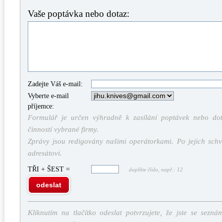
Vaše poptávka nebo dotaz:
Zadejte Váš e-mail:
Vyberte e-mail
příjemce:
Formulář je určen výhradně k zasílání poptávek nebo dota
činností vybrané firmy.
Zprávy jsou redigovány našimi operátorkami. Po jejich schv
adresátovi.
TŘI + ŠEST =
doplňte číslo, např.: 12
odeslat
Kliknutím na tlačítko odeslat potvrzujete, že jste se sezná