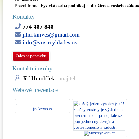
Právní forma:
Fyzická osoba podnikající dle živnostenského zákon
Kontakty
774 487 848
jihu.knives@gmail.com
info@vostreyblades.cz
Odeslat poptávku
Kontaktní osoby
Jiří Humlíček
- majitel
Webové prezentace
jihuknives.cz
vostreyblades.cz