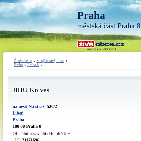
Praha
městská část Praha 8
Živéobce.cz
Strojírenství, kovo
Praha
Praha 8
JIHU Knives
náměstí Na stráži
520/2
Libeň
Praha
180 00 Praha 8
Oficiální název: Jiří Humlíček
IČ:
21171696