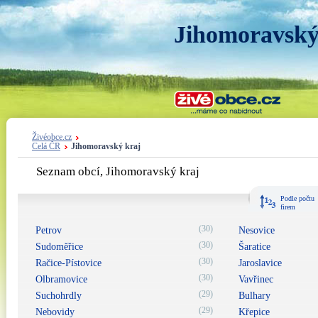
Jihomoravský
Živéobce.cz
Celá ČR
Jihomoravský kraj
Seznam obcí, Jihomoravský kraj
Podle počtu
firem
(30)
Petrov
Nesovice
(30)
Sudoměřice
Šaratice
(30)
Račice-Pístovice
Jaroslavice
(30)
Olbramovice
Vavřinec
(29)
Suchohrdly
Bulhary
(29)
Nebovidy
Křepice