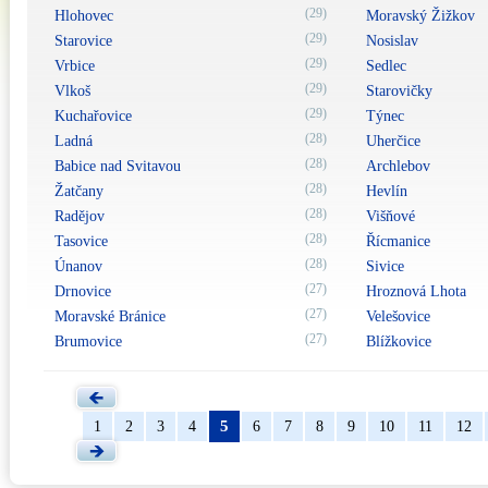
(29)
Hlohovec
Moravský Žižkov
(29)
Starovice
Nosislav
(29)
Vrbice
Sedlec
(29)
Vlkoš
Starovičky
(29)
Kuchařovice
Týnec
(28)
Ladná
Uherčice
(28)
Babice nad Svitavou
Archlebov
(28)
Žatčany
Hevlín
(28)
Radějov
Višňové
(28)
Tasovice
Řícmanice
(28)
Únanov
Sivice
(27)
Drnovice
Hroznová Lhota
(27)
Moravské Bránice
Velešovice
(27)
Brumovice
Blížkovice
5
1
2
3
4
6
7
8
9
10
11
12