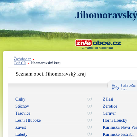
Jihomoravský
Živéobce.cz
Celá ČR
Jihomoravský kraj
Seznam obcí, Jihomoravský kraj
Podle počtu
firem
(3)
Osiky
Zálesí
(3)
Štěchov
Žerotice
(3)
Tasovice
Černvír
(3)
Lesní Hluboké
Horní Loučky
(3)
Závist
Kuřimská Nová Ves
(3)
Labuty
Kuřimské Jestřabí