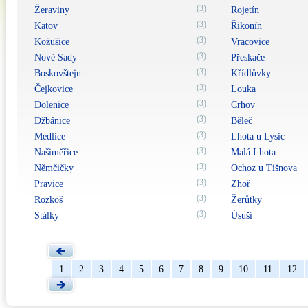
(3)
Žeraviny
Rojetín
(3)
Katov
Řikonín
(3)
Kožušice
Vracovice
(3)
Nové Sady
Přeskače
(3)
Boskovštejn
Křídlůvky
(3)
Čejkovice
Louka
(3)
Dolenice
Crhov
(3)
Džbánice
Běleč
(3)
Medlice
Lhota u Lysic
(3)
Našiměřice
Malá Lhota
(3)
Němčičky
Ochoz u Tišnova
(3)
Pravice
Zhoř
(3)
Rozkoš
Žerůtky
(3)
Stálky
Úsuší
1
2
3
4
5
6
7
8
9
10
11
12