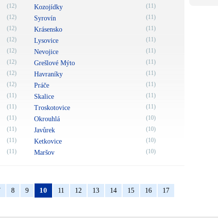
(12)
(11)
Kozojídky
(12)
(11)
Syrovín
(12)
(11)
Krásensko
(12)
(11)
Lysovice
(12)
(11)
Nevojice
(12)
(11)
Grešlové Mýto
(12)
(11)
Havraníky
(12)
(11)
Práče
(11)
(11)
Skalice
(11)
(11)
Troskotovice
(11)
(10)
Okrouhlá
(11)
(10)
Javůrek
(11)
(10)
Ketkovice
(11)
(10)
Maršov
10
7
8
9
11
12
13
14
15
16
17