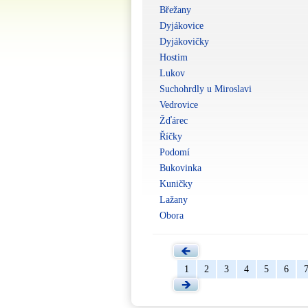
Břežany
Dyjákovice
Dyjákovičky
Hostim
Lukov
Suchohrdly u Miroslavi
Vedrovice
Žďárec
Říčky
Podomí
Bukovinka
Kuničky
Lažany
Obora
1
2
3
4
5
6