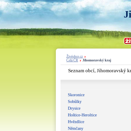
J
Živéobce.cz
Celá ČR
Jihomoravský kraj
Seznam obcí, Jihomoravský kr
Skoronice
Sobůlky
Drysice
Hoštice-Heroltice
Hvězdlice
Němčany