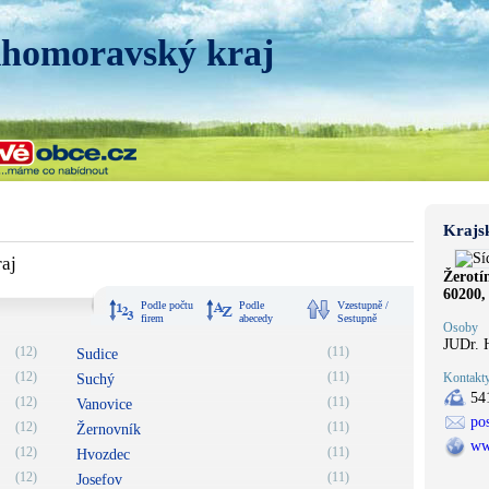
ihomoravský kraj
Krajs
aj
Žerotí
60200,
Podle počtu
Podle
Vzestupně /
firem
abecedy
Sestupně
Osoby
JUDr. 
(12)
(11)
Sudice
(12)
(11)
Kontakt
Suchý
54
(12)
(11)
Vanovice
po
(12)
(11)
Žernovník
ww
(12)
(11)
Hvozdec
(12)
(11)
Josefov