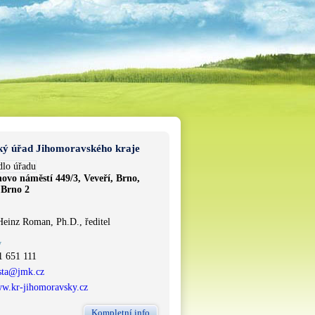
ký úřad Jihomoravského kraje
novo náměstí 449/3, Veveří, Brno,
 Brno 2
Heinz Roman, Ph.D., ředitel
y
1 651 111
sta@jmk.cz
w.kr-jihomoravsky.cz
Kompletní info