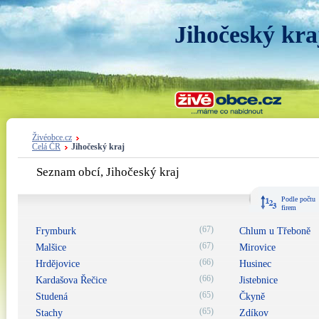
Jihočeský kra
Živéobce.cz
Celá ČR
Jihočeský kraj
Seznam obcí, Jihočeský kraj
Podle počtu
firem
(67)
Frymburk
Chlum u Třeboně
(67)
Malšice
Mirovice
(66)
Hrdějovice
Husinec
(66)
Kardašova Řečice
Jistebnice
(65)
Studená
Čkyně
(65)
Stachy
Zdíkov