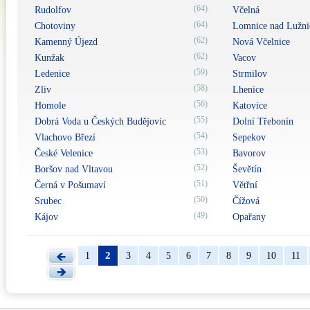
(64)
Rudolfov
Včelná
(64)
Chotoviny
Lomnice nad Lužni
(62)
Kamenný Újezd
Nová Včelnice
(62)
Kunžak
Vacov
(59)
Ledenice
Strmilov
(58)
Zliv
Lhenice
(56)
Homole
Katovice
(55)
Dobrá Voda u Českých Budějovic
Dolní Třebonín
(54)
Vlachovo Březí
Sepekov
(53)
České Velenice
Bavorov
(52)
Boršov nad Vltavou
Ševětín
(51)
Černá v Pošumaví
Větřní
(50)
Srubec
Čížová
(49)
Kájov
Opařany
2
1
3
4
5
6
7
8
9
10
11