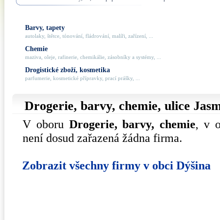
Barvy, tapety
autolaky, štětce, tónování, fládrování, malíři, zařízení, ...
Chemie
maziva, oleje, rafinerie, chemikálie, zásobníky a systémy, ...
Drogistické zboží, kosmetika
parfumerie, kosmetické přípravky, prací prášky, ...
Drogerie, barvy, chemie, ulice
Jasm
V oboru
Drogerie, barvy, chemie
, v 
není dosud zařazená žádna firma.
Zobrazit všechny firmy v obci Dýšina