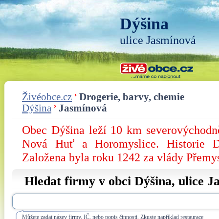
Dýšina
ulice Jasmínová
Živéobce.cz
Drogerie, barvy, chemie
Dýšina
Jasmínová
Obec Dýšina leží 10 km severovýchodně
Nová Huť a Horomyslice. Historie D
Založena byla roku 1242 za vlády Přemy
Hledat firmy v obci Dýšina, ulice
J
Můžete zadat název firmy, IČ, nebo popis činnosti. Zkuste například restaurace