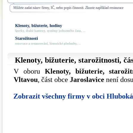
Můžete zadat název firmy, IČ, nebo popis činnosti. Zkuste například restaurace
Klenoty, bižuterie, hodiny
šperky, drahé kameny, systémy jednotného času, ...
Starožitnosti
renovace a restaurování, historické předměty, ...
Klenoty, bižuterie, starožitnosti, č
V oboru
Klenoty, bižuterie, starožit
Vltavou
, část obce
Jaroslavice
není dosu
Zobrazit všechny firmy v obci Hlubok