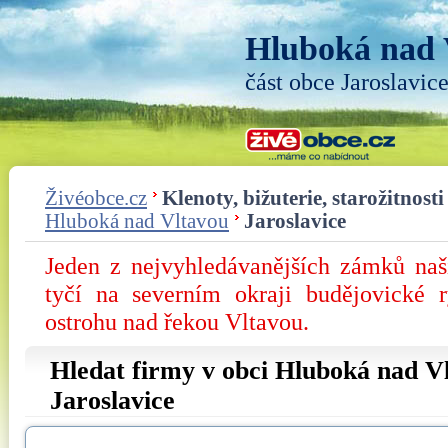
Hluboká nad 
část obce Jaroslavic
Živéobce.cz
Klenoty, bižuterie, starožitnosti
Hluboká nad Vltavou
Jaroslavice
Jeden z nejvyhledávanějších zámků na
tyčí na severním okraji budějovické 
ostrohu nad řekou Vltavou.
Hledat firmy v obci Hluboká nad Vl
Jaroslavice