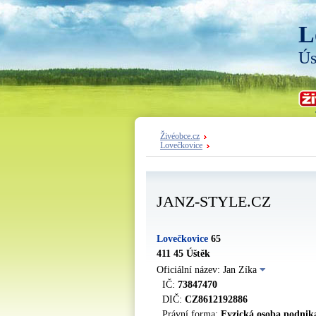
L
Ús
Živéobce.cz
Lovečkovice
JANZ-STYLE.CZ
Lovečkovice
65
411 45 Úštěk
Oficiální název: Jan Zíka
IČ:
73847470
DIČ:
CZ8612192886
Právní forma:
Fyzická osoba podnika