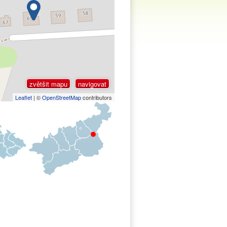
zvětšit mapu
navigovat
Leaflet
| ©
OpenStreetMap
contributors