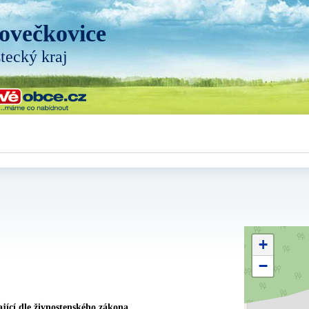
ovečkovice
tecký kraj
+
−
jící dle živnostenského zákona