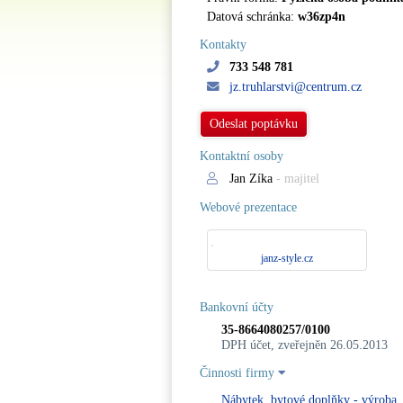
Datová schránka:
w36zp4n
Kontakty
733 548 781
jz.truhlarstvi@centrum.cz
Odeslat poptávku
Kontaktní osoby
Jan Zíka
- majitel
Webové prezentace
janz-style.cz
Bankovní účty
35-8664080257/0100
DPH účet, zveřejněn 26.05.2013
Činnosti firmy
Nábytek, bytové doplňky - výroba