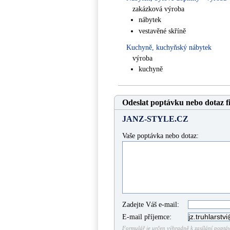
zakázková výroba
nábytek
vestavěné skříně
Kuchyně, kuchyňský nábytek
výroba
kuchyně
Odeslat poptávku nebo dotaz f
JANZ-STYLE.CZ
Vaše poptávka nebo dotaz:
Zadejte Váš e-mail:
E-mail příjemce:
Formulář je určen výhradně k zasílání poptáve