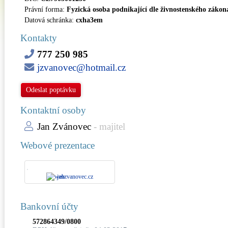
Právní forma:
Fyzická osoba podnikající dle živnostenského zákon
Datová schránka:
cxha3em
Kontakty
777 250 985
jzvanovec@hotmail.cz
Odeslat poptávku
Kontaktní osoby
Jan Zvánovec
- majitel
Webové prezentace
janzvanovec.cz
Bankovní účty
572864349/0800