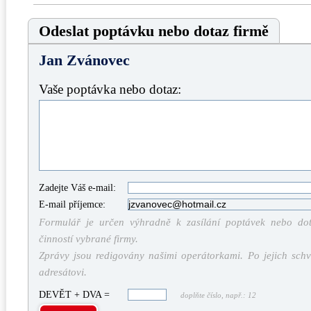
Odeslat poptávku nebo dotaz firmě
Jan Zvánovec
Vaše poptávka nebo dotaz:
Zadejte Váš e-mail:
E-mail příjemce:
Formulář je určen výhradně k zasílání poptávek nebo dota
činností vybrané firmy.
Zprávy jsou redigovány našimi operátorkami. Po jejich schv
adresátovi.
DEVĚT + DVA =
doplňte číslo, např.: 12