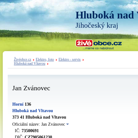
Hluboká nad 
Jihočeský kraj
Živéobce.cz
Elektro, foto
Elektro - servis
Hluboká nad Vltavou
Jan Zvánovec
Horní
136
Hluboká nad Vltavou
373 41 Hluboká nad Vltavou
Oficiální název: Jan Zvánovec
IČ:
73500691
DIČ:
CZ7905061230