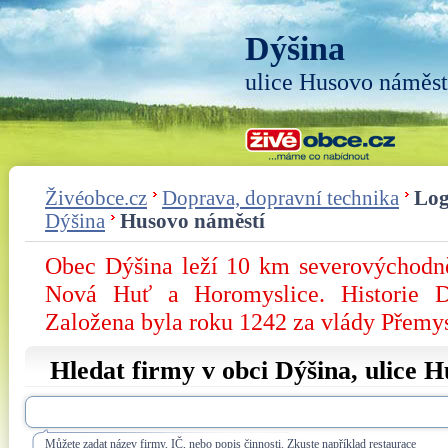
Dýšina
ulice Husovo náměst
Živéobce.cz
Doprava, dopravní technika
Log
Dýšina
Husovo náměstí
Obec Dýšina leží 10 km severovýchodně
Nová Huť a Horomyslice. Historie D
Založena byla roku 1242 za vlády Přemy
Hledat firmy v obci Dýšina, ulice
H
Můžete zadat název firmy, IČ, nebo popis činnosti. Zkuste například restaurace