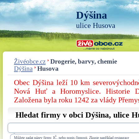
Dýšina
ulice Husova
Živéobce.cz
Drogerie, barvy, chemie
Dýšina
Husova
Obec Dýšina leží 10 km severovýchodně
Nová Huť a Horomyslice. Historie D
Založena byla roku 1242 za vlády Přemy
Hledat firmy v obci Dýšina, ulice
H
Můžete zadat název firmy, IČ, nebo popis činnosti. Zkuste například restaurace