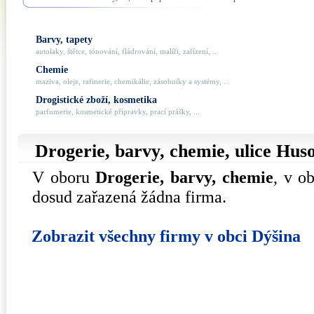
Barvy, tapety
autolaky, štětce, tónování, fládrování, malíři, zařízení, ...
Chemie
maziva, oleje, rafinerie, chemikálie, zásobníky a systémy, ...
Drogistické zboží, kosmetika
parfumerie, kosmetické přípravky, prací prášky, ...
Drogerie, barvy, chemie, ulice
Hus
V oboru
Drogerie, barvy, chemie
, v o
dosud zařazená žádna firma.
Zobrazit všechny firmy v obci Dýšina