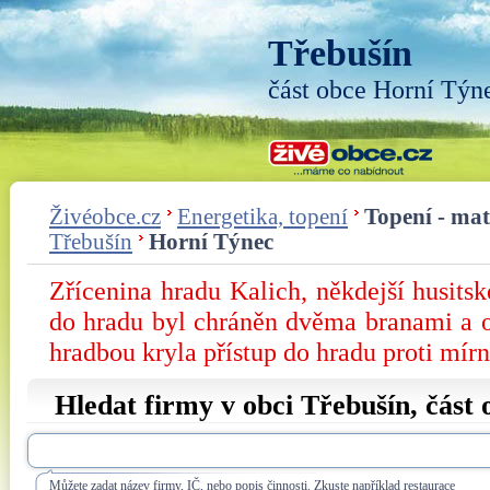
Třebušín
část obce Horní Týn
Živéobce.cz
Energetika, topení
Topení - mate
Třebušín
Horní Týnec
Zřícenina hradu Kalich, někdejší husitsk
do hradu byl chráněn dvěma branami a ok
hradbou kryla přístup do hradu proti mír
Hledat firmy v obci Třebušín, část
Můžete zadat název firmy, IČ, nebo popis činnosti. Zkuste například restaurace