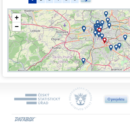
+
−
O projektu