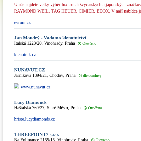
U nás najdete velký výběr luxusních švýcarských a japonských zn
RAYMOND WEIL, TAG HEUER, CIMIER, EDOX. V naší nabídce jsou 
evrom.cz
Jan Moudrý - Vadamo klenotnictví
Italská 1223/20, Vinohrady, Praha
Otevřeno
klenotnik.cz
NUNAVUT.CZ
Jarníkova 1894/21, Chodov, Praha
dle domluvy
www.nunavut.cz
Lucy Diamonds
Haštalská 760/27, Staré Město, Praha
Otevřeno
hriste.lucydiamonds.cz
THREEPOINT7
s.r.o.
Na Folimance 2155/15, Vinohrady, Praha
Otevřeno