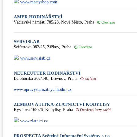
www.meetyshop.com
AMER HODINÁŘSTVÍ
Václavské náměstí 785/28, Nové Město, Praha
Otevřeno
SERVISLAB
Seifertova 982/25, Žižkov, Praha
Otevřeno
www.servislab.cz
NEUREUTTER HODINÁŘSTVÍ
Bělohorská 202/148, Břevnov, Praha
zavřeno
www.opravystarozitnychhodin.cz
ZEMKOVÁ JITKA-ZLATNICTVÍ KOBYLISY
Kyselova 1657/6, Kobylisy, Praha
Otevřeno, brzy zavírá
www.zlatnici.cz
PROSPECTA Světelné Informační Systémy
s.r.o.