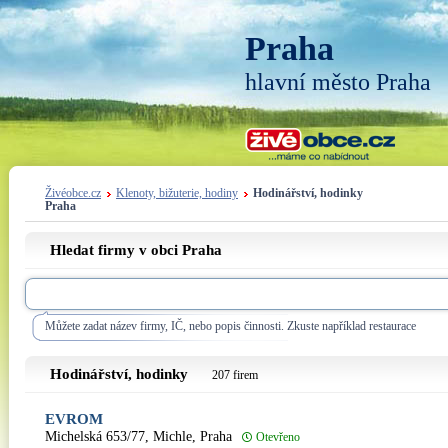
Praha
hlavní město Praha
Živéobce.cz
Klenoty, bižuterie, hodiny
Hodinářství, hodinky
Praha
Hledat firmy v obci Praha
Můžete zadat název firmy, IČ, nebo popis činnosti. Zkuste například restaurace
Hodinářství, hodinky
207 firem
EVROM
Michelská 653/77, Michle, Praha
Otevřeno