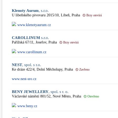
Klenoty Aurum
, s.r.o.
U libeňského pivovaru 2015/10, Libeň, Praha
Brzy otevírá
www.klenotyaurum.cz
CAROLLINUM
s.r.o.
Pařížská 67/11, Josefov, Praha
Brzy otevírá
www.carollinum.cz
NEST
, spol. s r.o.
Ke dráze 422/4, Dolní Měcholupy, Praha
Zavřeno
www.nest-sro.cz
BENY JEWELLERY
, spol. s r. o.
Václavské náměstí 801/52, Nové Město, Praha
Otevřeno
www.beny.cz