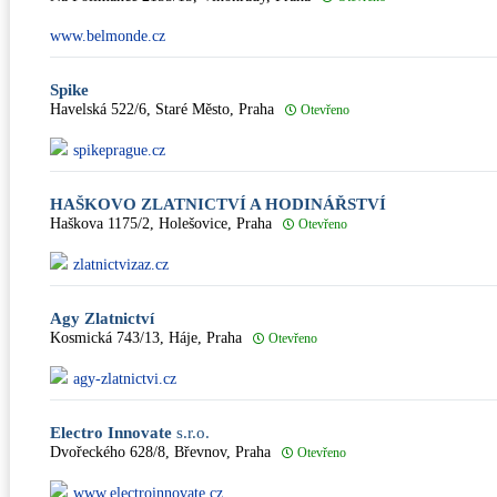
www.belmonde.cz
Spike
Havelská 522/6, Staré Město, Praha
Otevřeno
spikeprague.cz
HAŠKOVO ZLATNICTVÍ A HODINÁŘSTVÍ
Haškova 1175/2, Holešovice, Praha
Otevřeno
zlatnictvizaz.cz
Agy Zlatnictví
Kosmická 743/13, Háje, Praha
Otevřeno
agy-zlatnictvi.cz
Electro Innovate
s.r.o.
Dvořeckého 628/8, Břevnov, Praha
Otevřeno
www.electroinnovate.cz