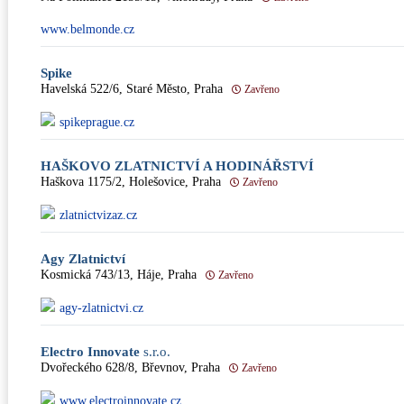
www.belmonde.cz
Spike
Havelská 522/6, Staré Město, Praha
Zavřeno
spikeprague.cz
HAŠKOVO ZLATNICTVÍ A HODINÁŘSTVÍ
Haškova 1175/2, Holešovice, Praha
Zavřeno
zlatnictvizaz.cz
Agy Zlatnictví
Kosmická 743/13, Háje, Praha
Zavřeno
agy-zlatnictvi.cz
Electro Innovate
s.r.o.
Dvořeckého 628/8, Břevnov, Praha
Zavřeno
www.electroinnovate.cz