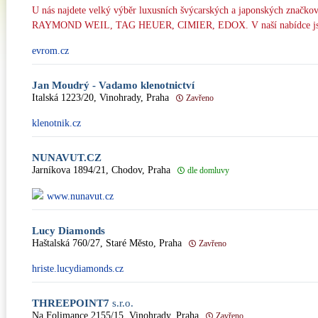
U nás najdete velký výběr luxusních švýcarských a japonských zn
RAYMOND WEIL, TAG HEUER, CIMIER, EDOX. V naší nabídce jsou 
evrom.cz
Jan Moudrý - Vadamo klenotnictví
Italská 1223/20, Vinohrady, Praha
Zavřeno
klenotnik.cz
NUNAVUT.CZ
Jarníkova 1894/21, Chodov, Praha
dle domluvy
www.nunavut.cz
Lucy Diamonds
Haštalská 760/27, Staré Město, Praha
Zavřeno
hriste.lucydiamonds.cz
THREEPOINT7
s.r.o.
Na Folimance 2155/15, Vinohrady, Praha
Zavřeno