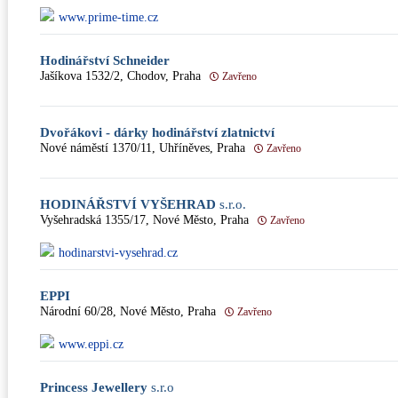
www.prime-time.cz
Hodinářství Schneider
Jašíkova 1532/2, Chodov, Praha
Zavřeno
Dvořákovi - dárky hodinářství zlatnictví
Nové náměstí 1370/11, Uhříněves, Praha
Zavřeno
HODINÁŘSTVÍ VYŠEHRAD
s.r.o.
Vyšehradská 1355/17, Nové Město, Praha
Zavřeno
hodinarstvi-vysehrad.cz
EPPI
Národní 60/28, Nové Město, Praha
Zavřeno
www.eppi.cz
Princess Jewellery
s.r.o