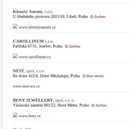
Klenoty Aurum
, s.r.o.
U libeňského pivovaru 2015/10, Libeň, Praha
Zavřeno
www.klenotyaurum.cz
CAROLLINUM
s.r.o.
Pařížská 67/11, Josefov, Praha
Zavřeno
www.carollinum.cz
NEST
, spol. s r.o.
Ke dráze 422/4, Dolní Měcholupy, Praha
Brzy otevírá
www.nest-sro.cz
BENY JEWELLERY
, spol. s r. o.
Václavské náměstí 801/52, Nové Město, Praha
Zavřeno
www.beny.cz