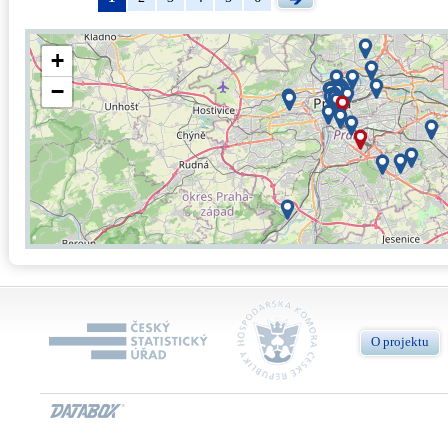
+
−
O projektu