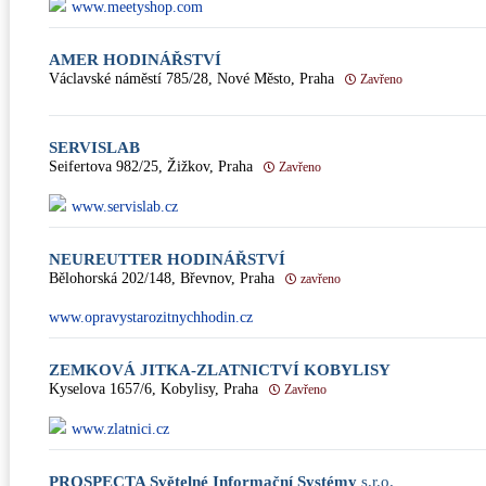
www.meetyshop.com
AMER HODINÁŘSTVÍ
Václavské náměstí 785/28, Nové Město, Praha
Zavřeno
SERVISLAB
Seifertova 982/25, Žižkov, Praha
Zavřeno
www.servislab.cz
NEUREUTTER HODINÁŘSTVÍ
Bělohorská 202/148, Břevnov, Praha
zavřeno
www.opravystarozitnychhodin.cz
ZEMKOVÁ JITKA-ZLATNICTVÍ KOBYLISY
Kyselova 1657/6, Kobylisy, Praha
Zavřeno
www.zlatnici.cz
PROSPECTA Světelné Informační Systémy
s.r.o.