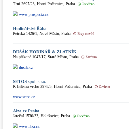
Trní 2697/23, Horní Počernice, Praha
Otevřeno
www.prospecta.cz
Hodinářství Řáha
Petrská 1426/1, Nové Město, Praha
Brzy otevírá
DUŠÁK HODINÁŘ & ZLATNÍK
Na příkopě 1047/17, Staré Město, Praha
Zavřeno
dusak.cz
SETOS
spol. s r.o.
K Bílému vrchu 2978/5, Horní Počernice, Praha
Zavřeno
www.setos.cz
Alza.cz Praha
Jateční 1530/33, Holešovice, Praha
Otevřeno
www.alza.cz