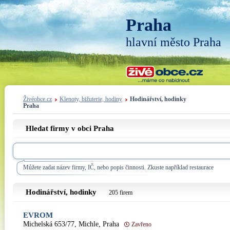
Praha
hlavní město Praha
Živéobce.cz
Klenoty, bižuterie, hodiny
Hodinářství, hodinky
Praha
Hledat firmy v obci Praha
Můžete zadat název firmy, IČ, nebo popis činnosti. Zkuste například restaurace
Hodinářství, hodinky
205 firem
EVROM
Michelská 653/77, Michle, Praha
Zavřeno