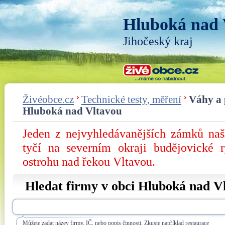
Hluboká nad 
Jihočeský kraj
Živéobce.cz
Technické testy, měření
Váhy a p
Hluboká nad Vltavou
Jeden z nejvyhledávanějších zámků na
tyčí na severním okraji budějovické 
ostrohu nad řekou Vltavou.
Hledat firmy v obci Hluboká nad V
Můžete zadat název firmy, IČ, nebo popis činnosti. Zkuste například restaurace