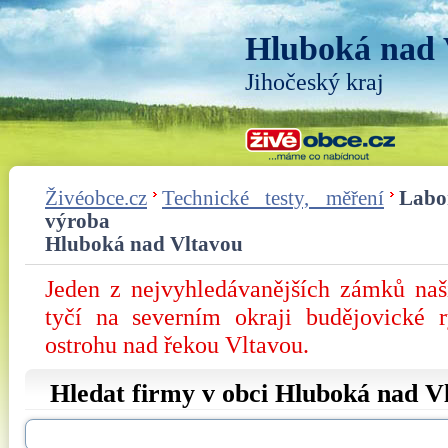
Hluboká nad 
Jihočeský kraj
Živéobce.cz
Technické testy, měření
Labo
výroba
Hluboká nad Vltavou
Jeden z nejvyhledávanějších zámků na
tyčí na severním okraji budějovické 
ostrohu nad řekou Vltavou.
Hledat firmy v obci Hluboká nad V