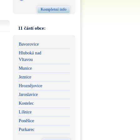
Kompletní info
11 částí obce:
Bavorovice
Hluboká nad
Vltavou
Munice
Jeznice
Hroznějovice
Jaroslavice
Kostelec
Líšnice
Poněšice
Purkarec