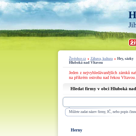
H
Ji
Živéobce.cz
Zábava, kultura
Hry, sázky
Hluboká nad Vltavou
Jeden z nejvyhledávanějších zámků naš
na příkrém ostrohu nad řekou Vltavou.
Hledat firmy v obci Hluboká na
Můžete zadat název firmy, IČ, nebo popis činno
Herny