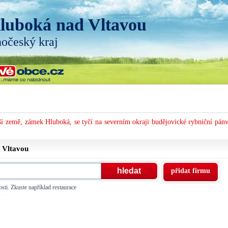
luboká nad Vltavou
hočeský kraj
í země, zámek Hluboká, se tyčí na severním okraji budějovické rybniční pánv
d Vltavou
přidat firmu
sti. Zkuste například restaurace