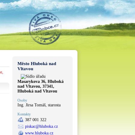
Město Hluboká nad
Vltavou
e,
Masarykova 36, Hluboká
nad Vltavou, 37341,
Hluboká nad Vltavou
Osoby
Ing. Jirsa Tomáš, starosta
Kontakty
387 001 322
piskac@hluboka.cz
www.hluboka.cz