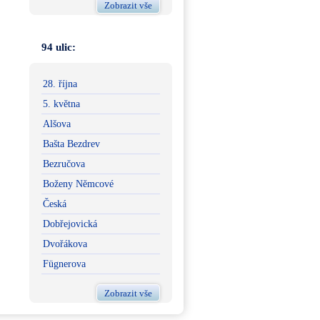
Zobrazit vše
94 ulic:
28. října
5. května
Alšova
Bašta Bezdrev
Bezručova
Boženy Němcové
Česká
Dobřejovická
Dvořákova
Fügnerova
Zobrazit vše