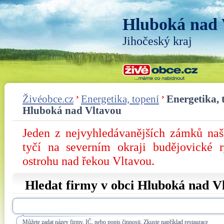
Hluboká nad 
Jihočeský kraj
Živéobce.cz
Energetika, topení
Energetika, 
Hluboká nad Vltavou
Jeden z nejvyhledávanějších zámků na
tyčí na severním okraji budějovické 
ostrohu nad řekou Vltavou.
Hledat firmy v obci Hluboká nad V
Můžete zadat název firmy, IČ, nebo popis činnosti. Zkuste například restaurace