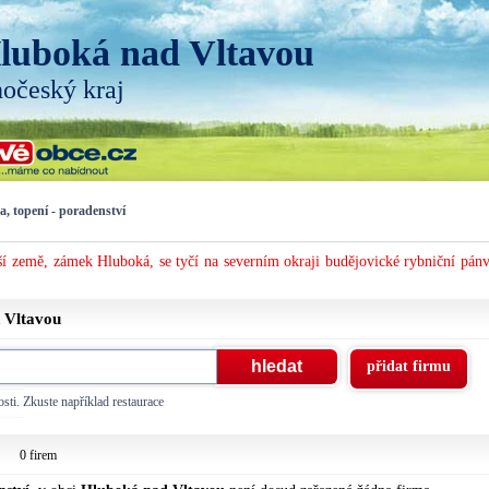
luboká nad Vltavou
hočeský kraj
a, topení - poradenství
í země, zámek Hluboká, se tyčí na severním okraji budějovické rybniční pánv
d Vltavou
přidat firmu
sti. Zkuste například restaurace
0 firem