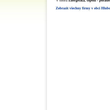
V oboru
Energetika, topení - porade
Zobrazit všechny firmy v obci Hlub