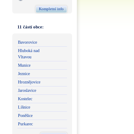
Kompletní info
11 částí obce:
Bavorovice
Hluboká nad
Vltavou
Munice
Jeznice
Hroznějovice
Jaroslavice
Kostelec
Líšnice
Poněšice
Purkarec