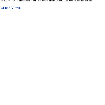
nství
, v obci
Hluboká nad Vltavou
není dosud zařazená žádna firma.
oká nad Vltavou