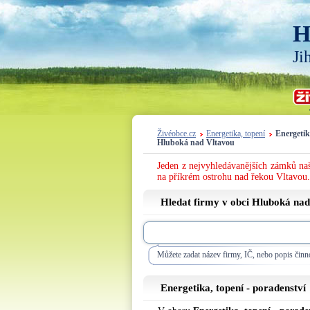
H
Ji
Živéobce.cz
Energetika, topení
Energetik
Hluboká nad Vltavou
Jeden z nejvyhledávanějších zámků naš
na příkrém ostrohu nad řekou Vltavou.
Hledat firmy v obci Hluboká na
Můžete zadat název firmy, IČ, nebo popis činno
Energetika, topení - poradenství