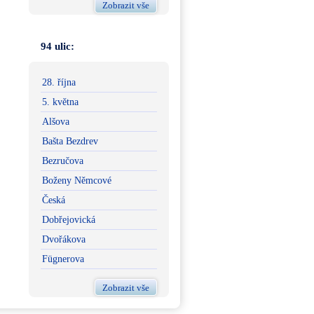
Zobrazit vše
94 ulic:
28. října
5. května
Alšova
Bašta Bezdrev
Bezručova
Boženy Němcové
Česká
Dobřejovická
Dvořákova
Fügnerova
Zobrazit vše