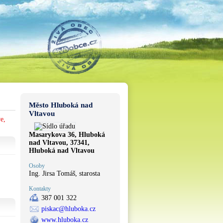
Město Hluboká nad
Vltavou
e,
Masarykova 36, Hluboká
nad Vltavou, 37341,
Hluboká nad Vltavou
Osoby
Ing. Jirsa Tomáš, starosta
Kontakty
387 001 322
piskac@hluboka.cz
www.hluboka.cz