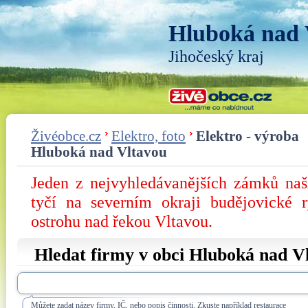
Hluboká nad 
Jihočeský kraj
Živéobce.cz
Elektro, foto
Elektro - výroba
Hluboká nad Vltavou
Jeden z nejvyhledávanějších zámků na
tyčí na severním okraji budějovické 
ostrohu nad řekou Vltavou.
Hledat firmy v obci Hluboká nad V
Můžete zadat název firmy, IČ, nebo popis činnosti. Zkuste například restaurace