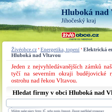
Hluboká nad 
Jihočeský kraj
Živéobce.cz
Energetika, topení
Elektrická e
Hluboká nad Vltavou
Jeden z nejvyhledávanějších zámků na
tyčí na severním okraji budějovické 
ostrohu nad řekou Vltavou.
Hledat firmy v obci Hluboká nad V
Můžete zadat název firmy, IČ, nebo popis činnosti. Zkuste například restaurace