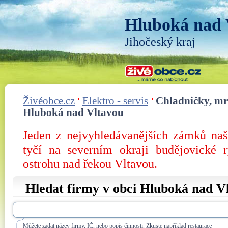
Hluboká nad 
Jihočeský kraj
Živéobce.cz
Elektro - servis
Chladničky, mra
Hluboká nad Vltavou
Jeden z nejvyhledávanějších zámků na
tyčí na severním okraji budějovické 
ostrohu nad řekou Vltavou.
Hledat firmy v obci Hluboká nad V
Můžete zadat název firmy, IČ, nebo popis činnosti. Zkuste například restaurace