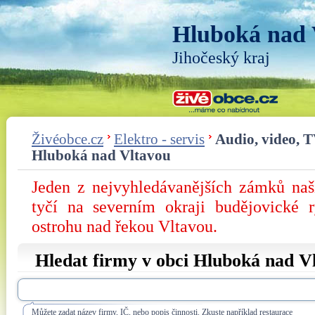
Hluboká nad 
Jihočeský kraj
Živéobce.cz
Elektro - servis
Audio, video, T
Hluboká nad Vltavou
Jeden z nejvyhledávanějších zámků na
tyčí na severním okraji budějovické 
ostrohu nad řekou Vltavou.
Hledat firmy v obci Hluboká nad V
Můžete zadat název firmy, IČ, nebo popis činnosti. Zkuste například restaurace