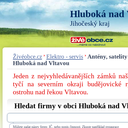
Hluboká nad 
Jihočeský kraj
Živéobce.cz
Elektro - servis
Antény, satelity 
Hluboká nad Vltavou
Jeden z nejvyhledávanějších zámků na
tyčí na severním okraji budějovické 
ostrohu nad řekou Vltavou.
Hledat firmy v obci Hluboká nad V
Můžete zadat název firmy, IČ, nebo popis činnosti. Zkuste například restaurace