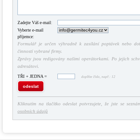
Zadejte Váš e-mail:
Vyberte e-mail
příjemce:
Formulář je určen výhradně k zasílání poptávek nebo dota
činností vybrané firmy.
Zprávy jsou redigovány našimi operátorkami. Po jejich schv
adresátovi.
TŘI + JEDNA =
doplňte číslo, např.: 12
odeslat
Kliknutím na tlačítko odeslat potvrzujete, že jste se sezná
osobních údajů