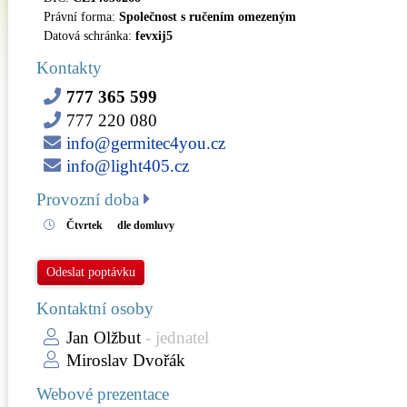
Právní forma:
Společnost s ručením omezeným
Datová schránka:
fevxij5
Kontakty
777 365 599
777 220 080
info@germitec4you.cz
info@light405.cz
Provozní doba
Čtvrtek
dle domluvy
Odeslat poptávku
Kontaktní osoby
Jan Olžbut
- jednatel
Miroslav Dvořák
Webové prezentace