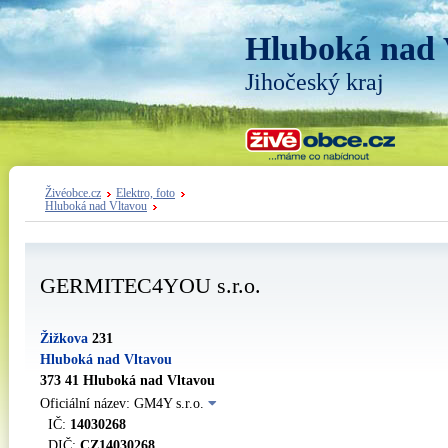
Hluboká nad 
Jihočeský kraj
Živéobce.cz
Elektro, foto
Hluboká nad Vltavou
GERMITEC4YOU s.r.o.
Žižkova
231
Hluboká nad Vltavou
373 41 Hluboká nad Vltavou
Oficiální název: GM4Y s.r.o.
IČ:
14030268
DIČ:
CZ14030268