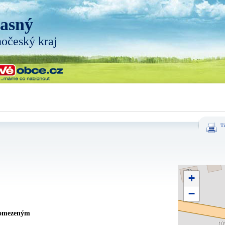
asný
hočeský kraj
Ti
+
−
 omezeným