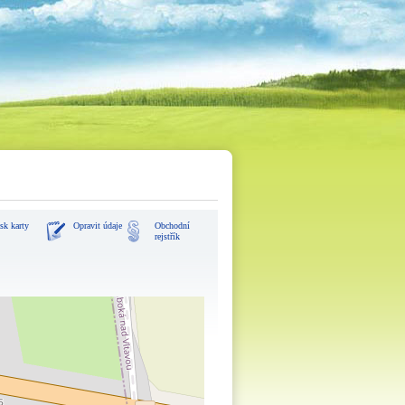
sk karty
Opravit údaje
Obchodní
rejstřík