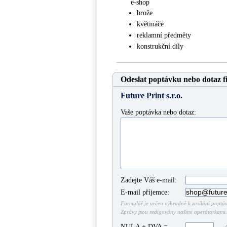
e-shop
brože
květináče
reklamní předměty
konstrukční díly
Odeslat poptávku nebo dotaz f
Future Print s.r.o.
Vaše poptávka nebo dotaz:
Zadejte Váš e-mail:
E-mail příjemce:
Formulář je určen výhradně k zasílání poptáve
Zprávy jsou redigovány našimi operátorkami. 
NULA + DVA =