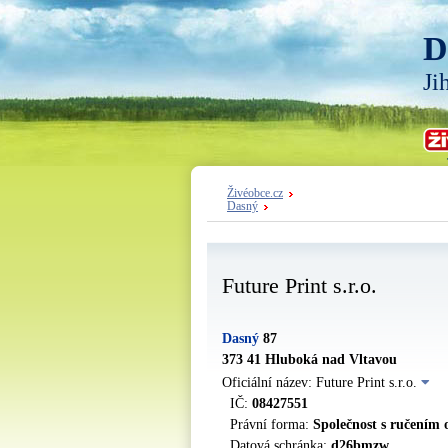
D
Ji
Živéobce.cz
Dasný
Future Print s.r.o.
Dasný
87
373 41 Hluboká nad Vltavou
Oficiální název: Future Print s.r.o.
IČ:
08427551
Právní forma:
Společnost s ručením
Datová schránka:
d26bmzw