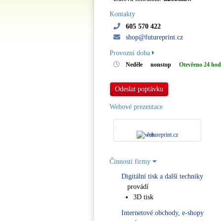
Kontakty
605 570 422
shop@futureprint.cz
Provozní doba
Neděle
nonstop
Otevřeno 24 hod
Odeslat poptávku
Webové prezentace
futureprint.cz
Činnosti firmy
Digitální tisk a další techniky
provádí
3D tisk
Internetové obchody, e-shopy