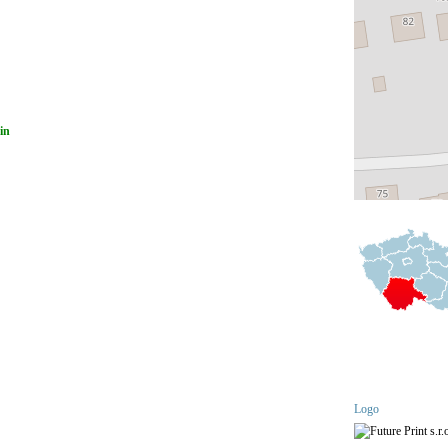
in
Logo