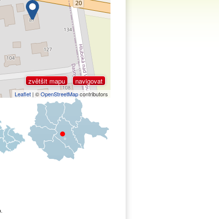
zvětšit mapu
navigovat
Leaflet
| ©
OpenStreetMap
contributors