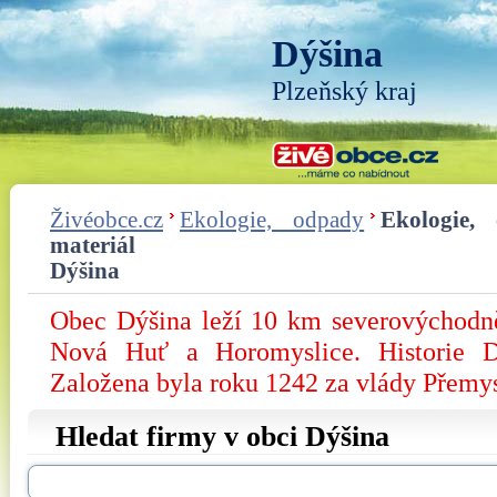
Dýšina
Plzeňský kraj
Živéobce.cz
Ekologie, odpady
Ekologie, 
materiál
Dýšina
Obec Dýšina leží 10 km severovýchodně
Nová Huť a Horomyslice. Historie D
Založena byla roku 1242 za vlády Přemy
Hledat firmy v obci Dýšina