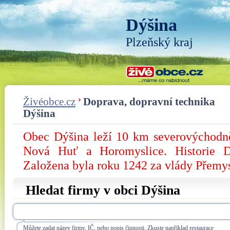
Dýšina
Plzeňský kraj
Živéobce.cz
Doprava, dopravní technika
Dýšina
Obec Dýšina leží 10 km severovýchodně
Nová Huť a Horomyslice. Historie D
Založena byla roku 1242 za vlády Přemy
Hledat firmy v obci Dýšina
Můžete zadat název firmy, IČ, nebo popis činnosti. Zkuste například restaurace