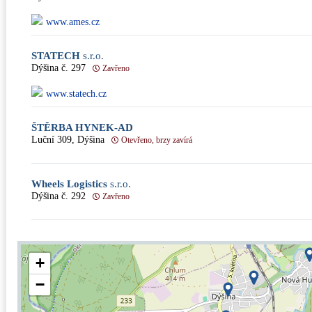
www.ames.cz
STATECH
s.r.o.
Dýšina č. 297
Zavřeno
www.statech.cz
ŠTĚRBA HYNEK-AD
Luční 309, Dýšina
Otevřeno, brzy zavírá
Wheels Logistics
s.r.o.
Dýšina č. 292
Zavřeno
+
−