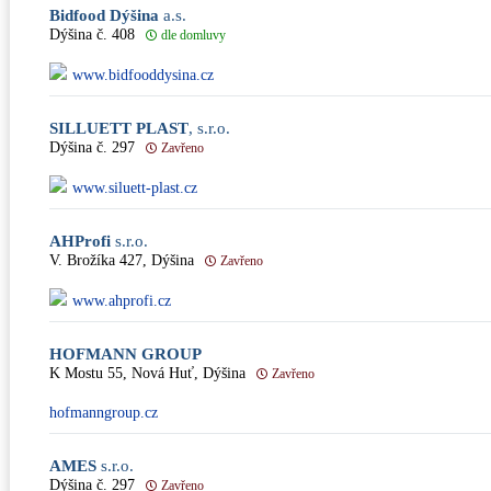
Bidfood Dýšina
a.s.
Dýšina č. 408
dle domluvy
www.bidfooddysina.cz
SILLUETT PLAST
, s.r.o.
Dýšina č. 297
Zavřeno
www.siluett-plast.cz
AHProfi
s.r.o.
V. Brožíka 427, Dýšina
Zavřeno
www.ahprofi.cz
HOFMANN GROUP
K Mostu 55, Nová Huť, Dýšina
Zavřeno
hofmanngroup.cz
AMES
s.r.o.
Dýšina č. 297
Zavřeno