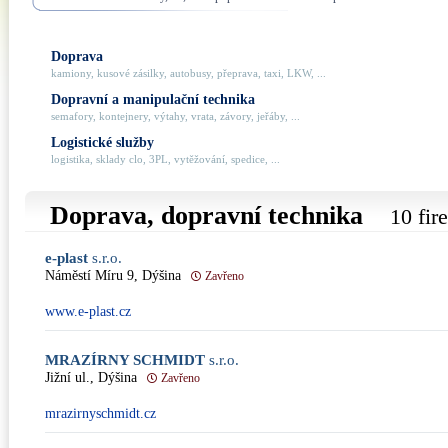
Doprava
kamiony, kusové zásilky, autobusy, přeprava, taxi, LKW, ...
Dopravní a manipulační technika
semafory, kontejnery, výtahy, vrata, závory, jeřáby, ...
Logistické služby
logistika, sklady clo, 3PL, vytěžování, spedice, ...
Doprava, dopravní technika
10 fir
e-plast
s.r.o.
Náměstí Míru 9, Dýšina
Zavřeno
www.e-plast.cz
MRAZÍRNY SCHMIDT
s.r.o.
Jižní ul., Dýšina
Zavřeno
mrazirnyschmidt.cz