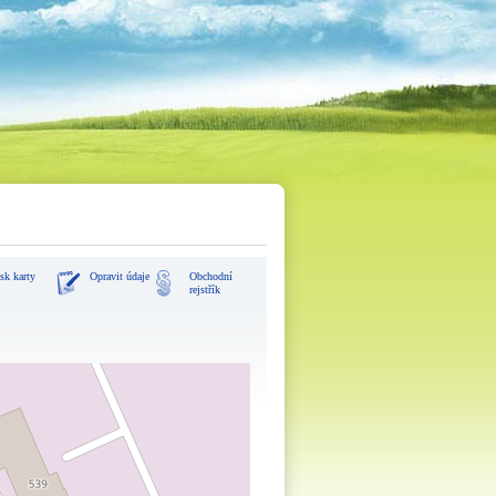
sk karty
Opravit údaje
Obchodní
rejstřík