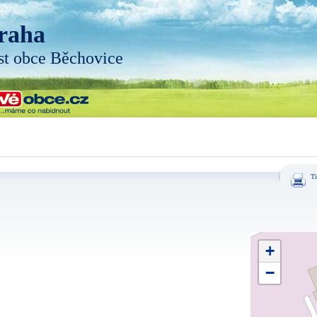
raha
st obce Běchovice
Ti
+
−