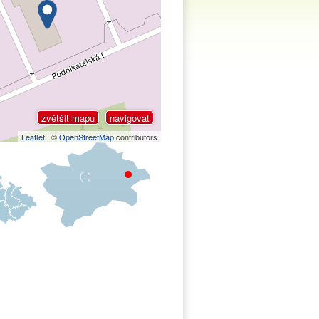
zvětšit mapu
navigovat
Leaflet
| ©
OpenStreetMap
contributors