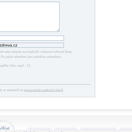
k nebo dotazů souvisejících s činností vybrané firmy.
Po jejich schválení jsou odeslány adresátovi.
plňte číslo, např.: 12
ste se seznámili se
zpracováním osobních údajů
O projektu
Nápověda
Podmínky užívání
Smlu