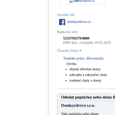
domkyzdreva.cz
Sociální sítě
domkyzdreva.cz
Bankovní účty
5533794379/0800
DPH účet, zveřejněn 19.03.2019
Činnosti firmy
Tesařské práce, dřevostavby
výroba
obytné dřevěné domy
zahradní a rekreační chaty
roubené chaty a domy
Odeslat poptávku nebo dotaz f
Domkyzdreva s.r.o.
Vaše poptávka nebo dotaz: