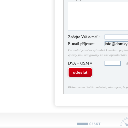
Zadejte Váš e-mail:
E-mail příjemce:
Formulář je určen výhradně k zasílání poptáve
Zprávy jsou redigovány našimi operátorkami. 
DVA + OSM =
do
odeslat
Kliknutím na tlačítko odeslat potvrzujete, že j