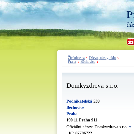
P
čá
Živéobce.cz
Dřevo, plasty, sklo
Praha
Běchovice
Domkyzdreva s.r.o.
Podnikatelská
539
Běchovice
Praha
190 11 Praha 911
Oficiální název: Domkyzdreva s.r.o.
IČ:
07796722