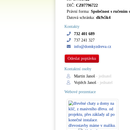
DIČ:
CZ07796722
Právní forma:
Společnost s ručením
Datová schránka:
dk9s5k4
Kontakty
732 401 689
737 241 327
info@domkyzdreva.cz
Odeslat poptávku
Kontaktní osoby
Martin Janoš
- jednatel
Vojtěch Janoš
- jednatel
Webové prezentace